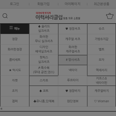
로그인
회원가입
마이페이지
최근본상품
♠ 솔리드
메뉴
♥ 정장셔츠
슈즈
실크셔츠
화려한
정장
캐주얼 셔츠
가방&지갑
무늬 실크셔츠
디자인
화려한
화려한정장
벨트
배색실크셔츠
캐주얼셔츠
핫픽스
콤비세트
# 망사셔츠
모자
실크셔츠
♬ 특수복
★ 턱시도
넥타이
액세서리
(무대.공연,댄스)
커프스&
루프타이
자켓
스카프
넥타이핀
조끼
♠ 코트
♥ 정장바지
캐주얼바지
점퍼
♣유니폼,단체복
원단정보
♡ Woman
ㅌ