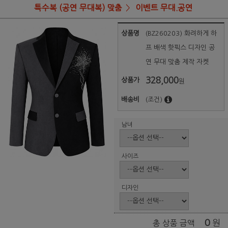
특수복 (공연 무대복) 맞춤
이벤트 무대.공연
상품명
(BZ260203) 화려하게 하
프 배색 핫픽스 디자인 공
연 무대 맞춤 제작 자켓
328,000
상품가
원
배송비
(조건)
남녀
사이즈
디자인
0
원
총 상품 금액