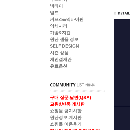
넥타이
벨트
커프스&넥타이핀
악세사리
가방&지갑
원단 샘플 정보
SELF DESIGN
시즌 상품
개인결재란
유료옵션
구매 질문.답변(Q&A)
교환&반품 게시판
쇼핑몰 공지사항
원단정보 게시판
쇼핑몰 이용후기