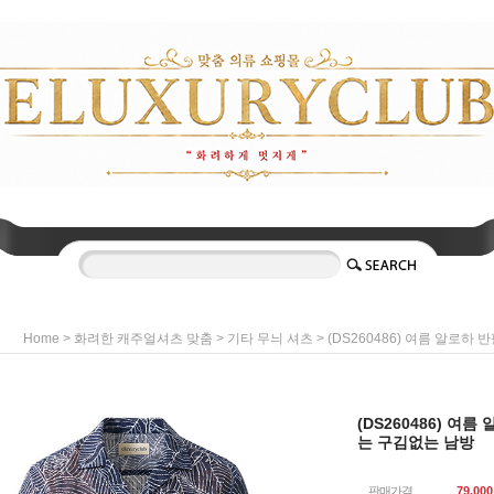
>
>
> (DS260486) 여름 알로하
Home
화려한 캐주얼셔츠 맞춤
기타 무늬 셔츠
(DS260486) 여
는 구김없는 남방
판매가격
79,000