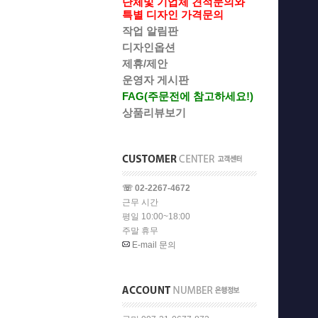
단체및 기업체 견적문의와
특별 디자인 가격문의
작업 알림판
디자인옵션
제휴/제안
운영자 게시판
FAG(주문전에 참고하세요!)
상품리뷰보기
☏ 02-2267-4672
근무 시간
평일 10:00~18:00
주말 휴무
E-mail 문의