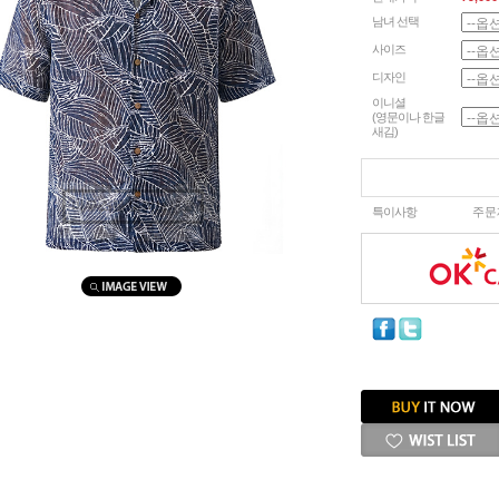
남녀 선택
사이즈
디자인
이니셜
(영문이나 한글
새김)
마우스를 올려보세요
특이사항
주문