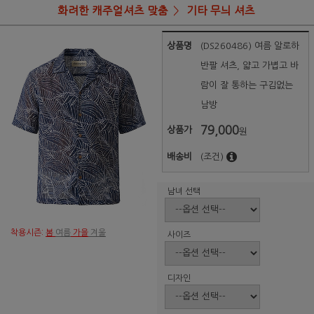
화려한 캐주얼셔츠 맞춤
기타 무늬 셔츠
상품명
(DS260486) 여름 알로하
반팔 셔츠, 얇고 가볍고 바
람이 잘 통하는 구김없는
남방
79,000
상품가
원
배송비
(조건)
남녀 선택
착용시즌:
봄
여름
가을
겨울
사이즈
디자인