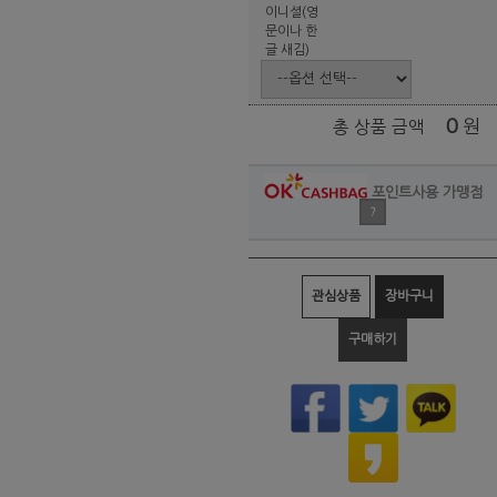
이니셜(영
문이나 한
글 새김)
0
원
총 상품 금액
포인트사용 가맹점
?
관심상품
장바구니
구매하기