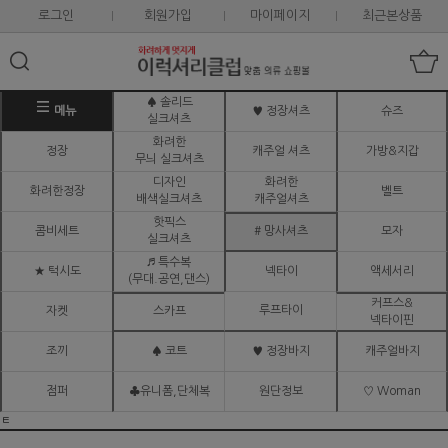
로그인
회원가입
마이페이지
최근본상품
♠ 솔리드
메뉴
♥ 정장셔츠
슈즈
실크셔츠
화려한
정장
캐주얼 셔츠
가방&지갑
무늬 실크셔츠
디자인
화려한
화려한정장
벨트
배색실크셔츠
캐주얼셔츠
핫픽스
콤비세트
# 망사셔츠
모자
실크셔츠
♬ 특수복
★ 턱시도
넥타이
액세서리
(무대.공연,댄스)
커프스&
루프타이
자켓
스카프
넥타이핀
조끼
♠ 코트
♥ 정장바지
캐주얼바지
점퍼
♣유니폼,단체복
원단정보
♡ Woman
ㅌ