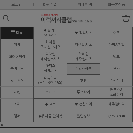
로그인
회원가입
마이페이지
최근본상품
♠ 솔리드
메뉴
♥ 정장셔츠
슈즈
실크셔츠
화려한
정장
캐주얼 셔츠
가방&지갑
무늬 실크셔츠
디자인
화려한
화려한정장
벨트
배색실크셔츠
캐주얼셔츠
핫픽스
콤비세트
# 망사셔츠
모자
실크셔츠
♬ 특수복
★ 턱시도
넥타이
액세서리
(무대.공연,댄스)
커프스&
루프타이
자켓
스카프
넥타이핀
조끼
♠ 코트
♥ 정장바지
캐주얼바지
점퍼
♣유니폼,단체복
원단정보
♡ Woman
ㅌ