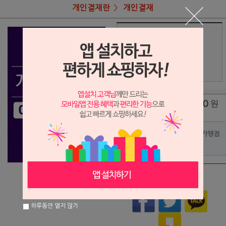
개인결재란
개인결재
상품명
차의과총동문회 자켓
248,000
상품가
원
배송비
(조건)
0
원
총 상품 금액
포인트사용 가맹점
?
상품이 품절되었습니다.
하루동안 열지 않기