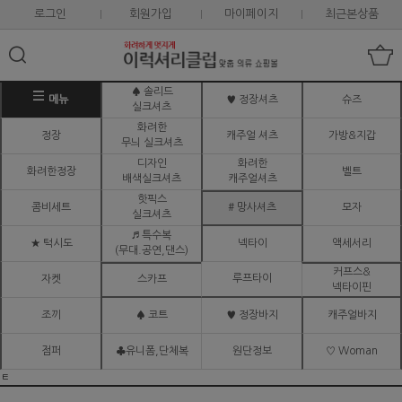
로그인
회원가입
마이페이지
최근본상품
♠ 솔리드
메뉴
♥ 정장셔츠
슈즈
실크셔츠
화려한
정장
캐주얼 셔츠
가방&지갑
무늬 실크셔츠
디자인
화려한
화려한정장
벨트
배색실크셔츠
캐주얼셔츠
핫픽스
콤비세트
# 망사셔츠
모자
실크셔츠
♬ 특수복
★ 턱시도
넥타이
액세서리
(무대.공연,댄스)
커프스&
루프타이
자켓
스카프
넥타이핀
조끼
♠ 코트
♥ 정장바지
캐주얼바지
점퍼
♣유니폼,단체복
원단정보
♡ Woman
ㅌ