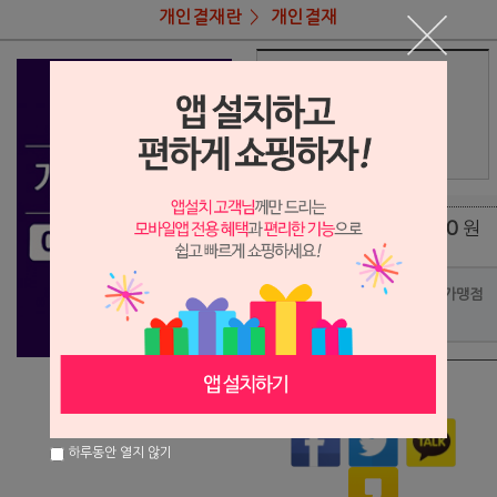
개인결재란
개인결재
상품명
김수창님 결재
128,000
상품가
원
배송비
(조건)
0
원
총 상품 금액
포인트사용 가맹점
?
상품이 품절되었습니다.
하루동안 열지 않기