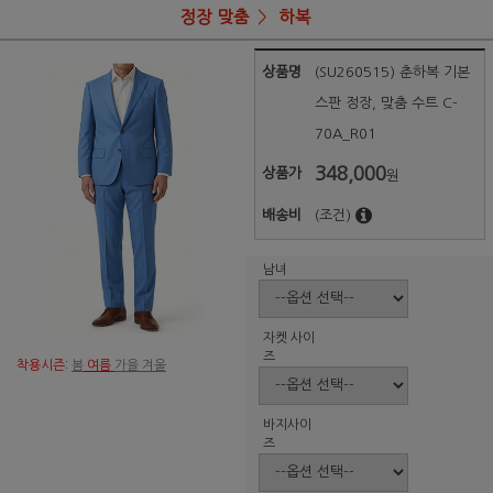
정장 맞춤
하복
상품명
(SU260515) 춘하복 기본
스판 정장, 맞춤 수트 C-
70A_R01
348,000
상품가
원
배송비
(조건)
남녀
자켓 사이
즈
착용시즌:
봄
여름
가을 겨울
바지사이
즈