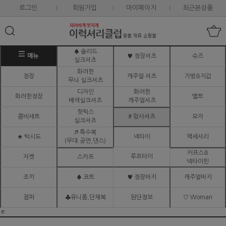
로그인
회원가입
마이페이지
최근본상품
♠ 솔리드
메뉴
♥ 정장셔츠
슈즈
실크셔츠
화려한
정장
캐주얼 셔츠
가방&지갑
무늬 실크셔츠
디자인
화려한
화려한정장
벨트
배색실크셔츠
캐주얼셔츠
핫픽스
콤비세트
# 망사셔츠
모자
실크셔츠
♬ 특수복
★ 턱시도
넥타이
액세서리
(무대.공연,댄스)
커프스&
루프타이
자켓
스카프
넥타이핀
조끼
♠ 코트
♥ 정장바지
캐주얼바지
점퍼
♣유니폼,단체복
원단정보
♡ Woman
ㅌ