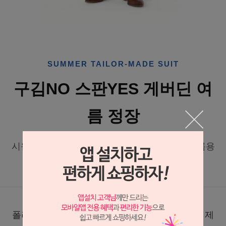
SUMMER TAILOR-MADE SUIT
구김NO 스판YES 게버딘 여
름 정장
시원한 컬러감과 깔끔한 실루엣이 돋보이는 여름용
맞춤 정장
폴리 70%, 레이온 30% 혼방의 게버딘 원단으로 제