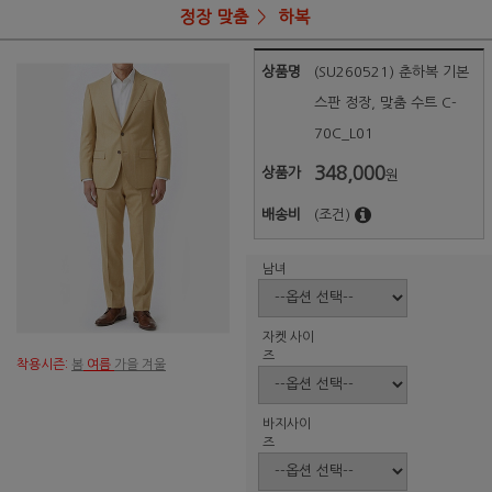
정장 맞춤
하복
상품명
(SU260521) 춘하복 기본
스판 정장, 맞춤 수트 C-
70C_L01
348,000
상품가
원
배송비
(조건)
남녀
자켓 사이
즈
착용시즌:
봄
여름
가을 겨울
바지사이
즈