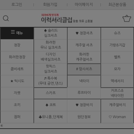
로그인
회원가입
마이페이지
최근본상품
♠ 솔리드
메뉴
♥ 정장셔츠
슈즈
실크셔츠
화려한
정장
캐주얼 셔츠
가방&지갑
무늬 실크셔츠
디자인
화려한
화려한정장
벨트
배색실크셔츠
캐주얼셔츠
핫픽스
콤비세트
# 망사셔츠
모자
실크셔츠
♬ 특수복
★ 턱시도
넥타이
액세서리
(무대.공연,댄스)
커프스&
루프타이
자켓
스카프
넥타이핀
조끼
♠ 코트
♥ 정장바지
캐주얼바지
점퍼
♣유니폼,단체복
원단정보
♡ Woman
ㅌ