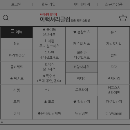
로그인
회원가입
마이페이지
최근본상품
♠ 솔리드
메뉴
♥ 정장셔츠
슈즈
실크셔츠
화려한
정장
캐주얼 셔츠
가방&지갑
무늬 실크셔츠
디자인
화려한
화려한정장
벨트
배색실크셔츠
캐주얼셔츠
핫픽스
콤비세트
# 망사셔츠
모자
실크셔츠
♬ 특수복
★ 턱시도
넥타이
액세서리
(무대.공연,댄스)
커프스&
루프타이
자켓
스카프
넥타이핀
조끼
♠ 코트
♥ 정장바지
캐주얼바지
점퍼
♣유니폼,단체복
원단정보
♡ Woman
ㅌ