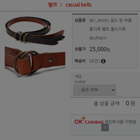
벨트
casual belts
상품명
(BT_0605) 골드 링 버클
통가죽 벨트 물소가죽
(Buffalo)
25,000
상품가
원
배송비
(조건)
색상
(color)
0
원
총 상품 금액
포인트사용 가맹점
?