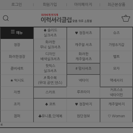
로그인
회원가입
마이페이지
최근본상품
♠ 솔리드
메뉴
♥ 정장셔츠
슈즈
실크셔츠
화려한
정장
캐주얼 셔츠
가방&지갑
무늬 실크셔츠
디자인
화려한
화려한정장
벨트
배색실크셔츠
캐주얼셔츠
핫픽스
콤비세트
# 망사셔츠
모자
실크셔츠
♬ 특수복
★ 턱시도
넥타이
액세서리
(무대.공연,댄스)
커프스&
루프타이
자켓
스카프
넥타이핀
조끼
♠ 코트
♥ 정장바지
캐주얼바지
점퍼
♣유니폼,단체복
원단정보
♡ Woman
ㅌ