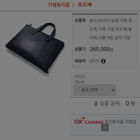
가방&지갑
토드백
상품명
(BG/0565) 남성 가죽 토
드백,가죽 가방,토드백,숄
더백,서류가방,남자 가방
269,000
상품가
원
배송비
(조건)
사이즈
(Size)
0
원
총 상품 금액
포인트사용 가맹점
?