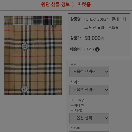
원단 샘플 정보
자켓용
상품명
(CTEX130921) 클래식체
크 원단 ★와이셔츠★
58,000
상품가
원
배송비
(조건)
남녀
사이즈
이니셜(영
문이나 한
글 새김)
디자인