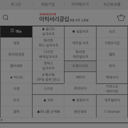
로그인
회원가입
마이페이지
최근본상품
♠ 솔리드
메뉴
♥ 정장셔츠
슈즈
실크셔츠
화려한
정장
캐주얼 셔츠
가방&지갑
무늬 실크셔츠
디자인
화려한
화려한정장
벨트
배색실크셔츠
캐주얼셔츠
핫픽스
콤비세트
# 망사셔츠
모자
실크셔츠
♬ 특수복
★ 턱시도
넥타이
액세서리
(무대.공연,댄스)
커프스&
루프타이
자켓
스카프
넥타이핀
조끼
♠ 코트
♥ 정장바지
캐주얼바지
점퍼
♣유니폼,단체복
원단정보
♡ Woman
ㅌ