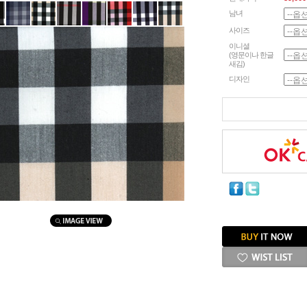
남녀
사이즈
이니셜
(영문이나 한글
새김)
디자인