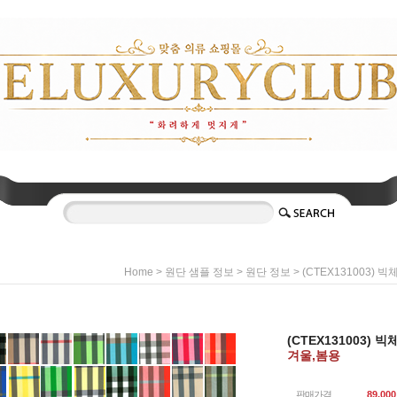
>
>
> (CTEX131003)
Home
원단 샘플 정보
원단 정보
(CTEX131003)
겨울,봄용
판매가격
89,000