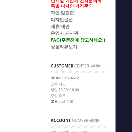
단체및 기업체 견적문의와
특별 디자인 가격문의
작업 알림판
디자인옵션
제휴/제안
운영자 게시판
FAG(주문전에 참고하세요!)
상품리뷰보기
☏ 02-2267-4672
근무 시간
평일 10:00~18:00
주말 휴무
E-mail 문의