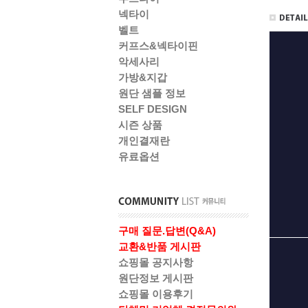
넥타이
벨트
커프스&넥타이핀
악세사리
가방&지갑
원단 샘플 정보
SELF DESIGN
시즌 상품
개인결재란
유료옵션
구매 질문.답변(Q&A)
교환&반품 게시판
쇼핑몰 공지사항
원단정보 게시판
쇼핑몰 이용후기