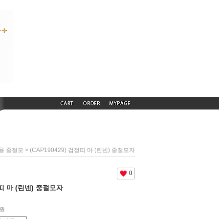
> (CAP190429) 검정띠 마 (린넨) 중절모자
용 중절모
0
정띠 마 (린넨) 중절모자
0원