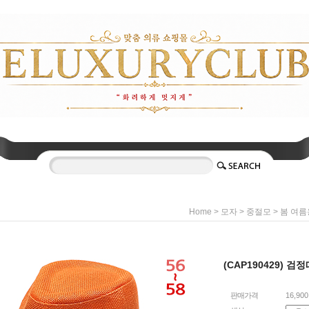
>
>
>
Home
모자
중절모
봄 여름
(CAP190429) 검
판매가격
16,90