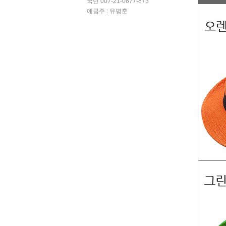
국민 007-21-0677-873
예금주 : 유병훈