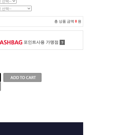
총 상품 금액
0
원
포인트사용 가맹점
?