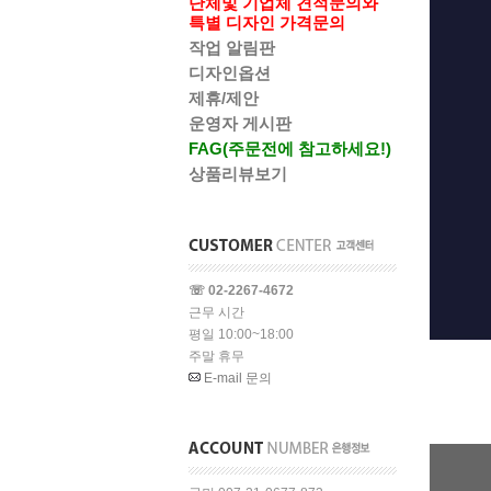
단체및 기업체 견적문의와
특별 디자인 가격문의
작업 알림판
디자인옵션
제휴/제안
운영자 게시판
FAG(주문전에 참고하세요!)
상품리뷰보기
☏ 02-2267-4672
근무 시간
평일 10:00~18:00
주말 휴무
E-mail 문의