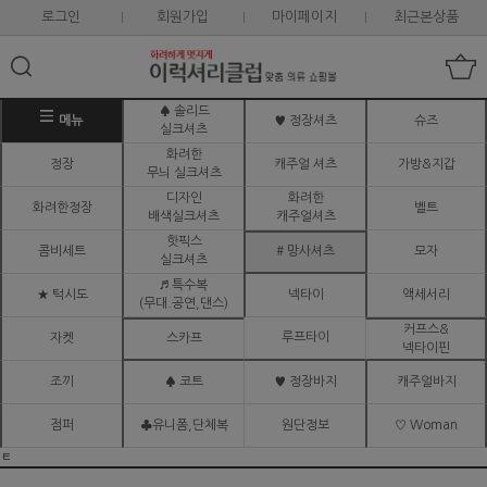
로그인
회원가입
마이페이지
최근본상품
♠ 솔리드
메뉴
♥ 정장셔츠
슈즈
실크셔츠
화려한
정장
캐주얼 셔츠
가방&지갑
무늬 실크셔츠
디자인
화려한
화려한정장
벨트
배색실크셔츠
캐주얼셔츠
핫픽스
콤비세트
# 망사셔츠
모자
실크셔츠
♬ 특수복
★ 턱시도
넥타이
액세서리
(무대.공연,댄스)
커프스&
루프타이
자켓
스카프
넥타이핀
조끼
♠ 코트
♥ 정장바지
캐주얼바지
점퍼
♣유니폼,단체복
원단정보
♡ Woman
ㅌ