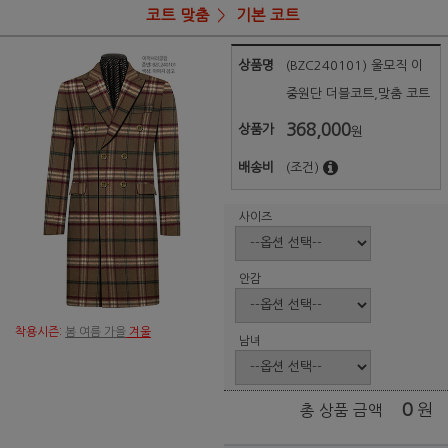
코트 맞춤
기본 코트
상품명
(BZC240101) 울모직 이
중원단 더블코트,맞춤 코트
368,000
상품가
원
배송비
(조건)
사이즈
안감
착용시즌:
봄 여름 가을
겨울
남녀
0
원
총 상품 금액