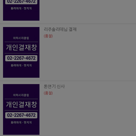
리주솔리데님 결재
(품절)
톤연기 신사
(품절)