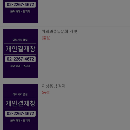
차의과총동문회 자켓
(품절)
이상용님 결재
(품절)