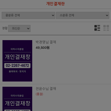
개인결재란
정렬
박경영님 결재
49,800원
전윤수님 결재
(품절)