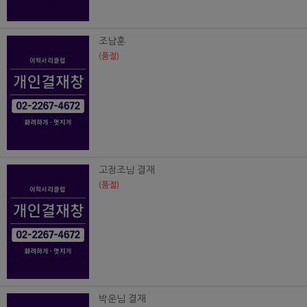
조남훈
(품절)
고정조님 결재
(품절)
박운님 결재