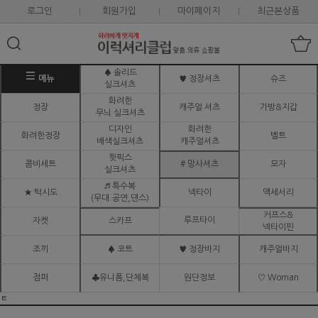
로그인
회원가입
마이페이지
최근본상품
♠ 솔리드
메뉴
♥ 정장셔츠
슈즈
실크셔츠
화려한
정장
캐주얼 셔츠
가방&지갑
무늬 실크셔츠
디자인
화려한
화려한정장
벨트
배색실크셔츠
캐주얼셔츠
핫픽스
콤비세트
# 망사셔츠
모자
실크셔츠
♬ 특수복
★ 턱시도
넥타이
액세서리
(무대.공연,댄스)
커프스&
루프타이
자켓
스카프
넥타이핀
조끼
♠ 코트
♥ 정장바지
캐주얼바지
점퍼
♣유니폼,단체복
원단정보
♡ Woman
ㅌ