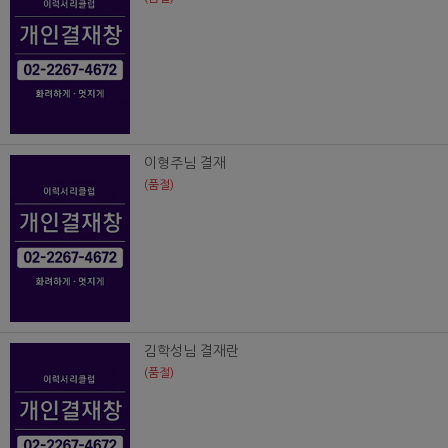
이형주님 결재
(품절)
김학성님 결재란
(품절)