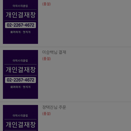
(품절)
이승백님 결재
(품절)
장택진님 주문
(품절)