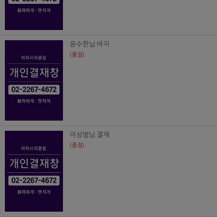
윤수한님 바지
(품절)
이상범님 결재
(품절)