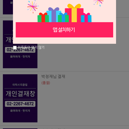
임현빈님결재
(품절)
하루동안 열지 않기
박정재님 결재
(품절)