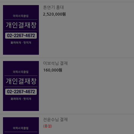
톤연기 홍대
2,520,000원
이보석님 결재
160,000원
전윤수님 결재
(품절)