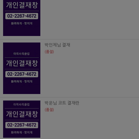
박인제님 결재
(품절)
박운님 코트 결재란
(품절)