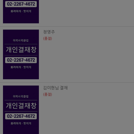
정영주
(품절)
김미현님 결재
(품절)