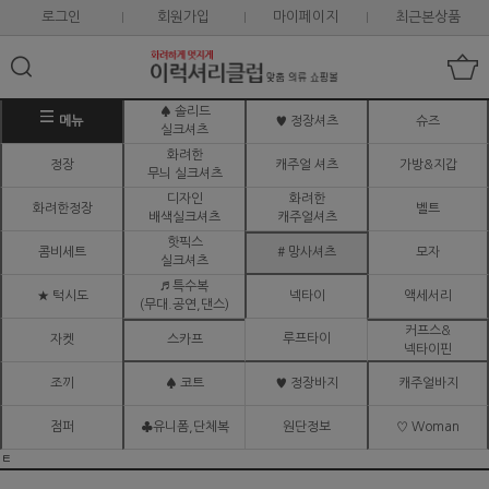
로그인
회원가입
마이페이지
최근본상품
♠ 솔리드
메뉴
♥ 정장셔츠
슈즈
실크셔츠
화려한
정장
캐주얼 셔츠
가방&지갑
무늬 실크셔츠
디자인
화려한
화려한정장
벨트
배색실크셔츠
캐주얼셔츠
핫픽스
콤비세트
# 망사셔츠
모자
실크셔츠
♬ 특수복
★ 턱시도
넥타이
액세서리
(무대.공연,댄스)
커프스&
루프타이
자켓
스카프
넥타이핀
조끼
♠ 코트
♥ 정장바지
캐주얼바지
점퍼
♣유니폼,단체복
원단정보
♡ Woman
ㅌ