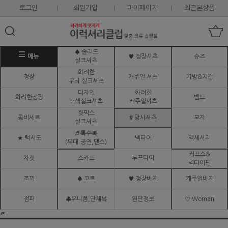
로그인
회원가입
마이페이지
최근본상품
♠ 솔리드
메뉴
♥ 정장셔츠
슈즈
실크셔츠
화려한
정장
캐주얼 셔츠
가방&지갑
무늬 실크셔츠
디자인
화려한
화려한정장
벨트
배색실크셔츠
캐주얼셔츠
핫픽스
콤비세트
# 망사셔츠
모자
실크셔츠
♬ 특수복
★ 턱시도
넥타이
액세서리
(무대.공연,댄스)
커프스&
루프타이
자켓
스카프
넥타이핀
조끼
♠ 코트
♥ 정장바지
캐주얼바지
점퍼
♣유니폼,단체복
원단정보
♡ Woman
ㅌ