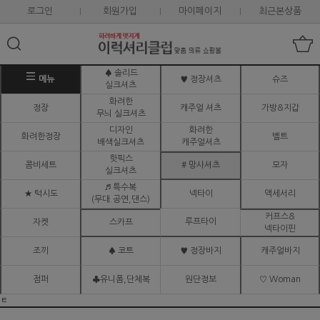
로그인
회원가입
마이페이지
최근본상품
♠ 솔리드
메뉴
♥ 정장셔츠
슈즈
실크셔츠
화려한
정장
캐주얼 셔츠
가방&지갑
무늬 실크셔츠
디자인
화려한
화려한정장
벨트
배색실크셔츠
캐주얼셔츠
핫픽스
콤비세트
# 망사셔츠
모자
실크셔츠
♬ 특수복
★ 턱시도
넥타이
액세서리
(무대.공연,댄스)
커프스&
루프타이
자켓
스카프
넥타이핀
조끼
♠ 코트
♥ 정장바지
캐주얼바지
점퍼
♣유니폼,단체복
원단정보
♡ Woman
ㅌ