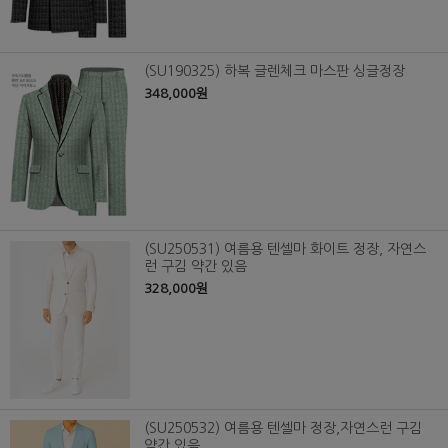
(SU190325) 하복 글렌체크 마스판 싱글정장
348,000원
(SU250531) 여름용 텐셀마 화이트 정장, 자연스
런 구김 약간 있음
328,000원
(SU250532) 여름용 텐셀마 정장,자연스런 구김
약간 있음