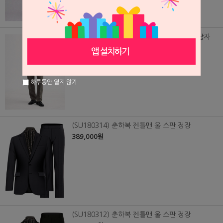
(SU260511) 여름용 오돌토돌 까슬한 원단 남자
정장, 맞춤 수트
348,000원
하루동안 열지 않기
(SU180314) 춘하복 젠틀맨 울 스판 정장
389,000원
(SU180312) 춘하복 젠틀맨 울 스판 정장