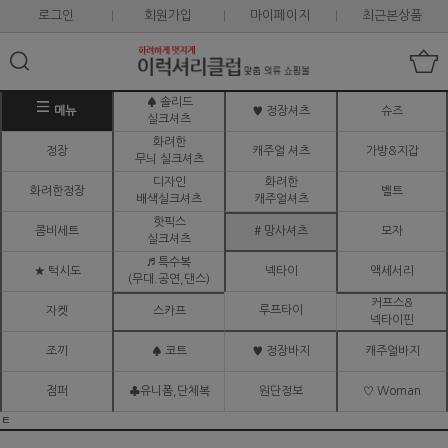
로그인
회원가입
마이페이지
최근본상품
♠ 솔리드
메뉴
♥ 정장셔츠
슈즈
실크셔츠
화려한
정장
캐주얼 셔츠
가방&지갑
무늬 실크셔츠
디자인
화려한
화려한정장
벨트
배색실크셔츠
캐주얼셔츠
핫픽스
콤비세트
# 망사셔츠
모자
실크셔츠
♬ 특수복
★ 턱시도
넥타이
액세서리
(무대.공연,댄스)
커프스&
루프타이
자켓
스카프
넥타이핀
조끼
♠ 코트
♥ 정장바지
캐주얼바지
점퍼
♣유니폼,단체복
원단정보
♡ Woman
ㅌ