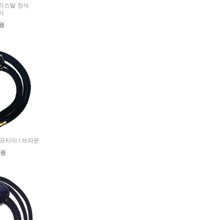
 크리스탈 장식
이
0원
 루프타이 / 브라운
0원