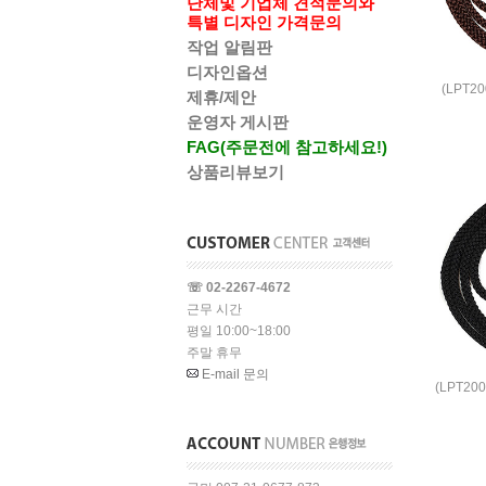
단체및 기업체 견적문의와
특별 디자인 가격문의
작업 알림판
디자인옵션
(LPT2
제휴/제안
운영자 게시판
FAG(주문전에 참고하세요!)
상품리뷰보기
☏ 02-2267-4672
근무 시간
평일 10:00~18:00
주말 휴무
E-mail 문의
(LPT2