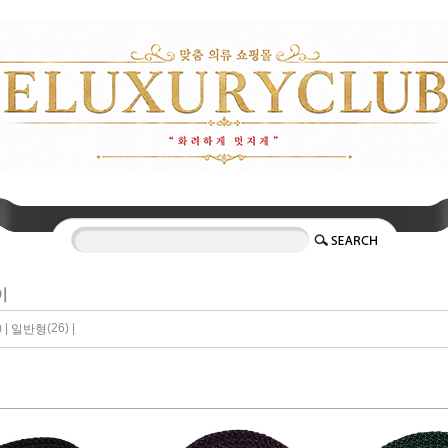
이
 |
(26) |
일반형