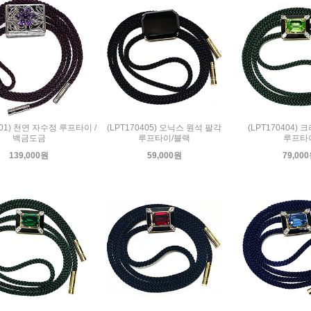
501) 천연 자수정 루프타이 /
(LPT170405) 오닉스 원석 팔각
(LPT170404)
백금도금
루프타이/블랙
루프타
139,000원
59,000원
79,00