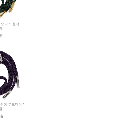
사각 오닉스 원석
이
0원
 자수정 루프타이 /
금
0원