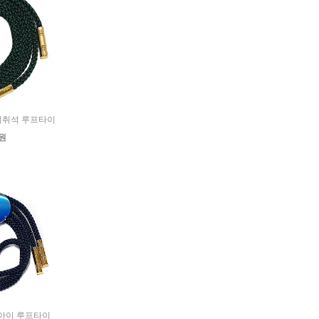
각 비취석 루프타이
0원
캣츠아이 루프타이