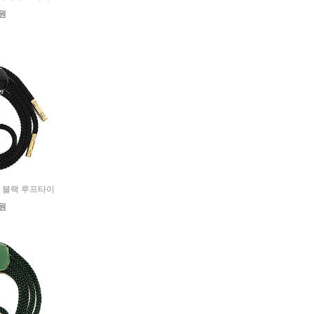
0원
닉스 블랙 루프타이
0원