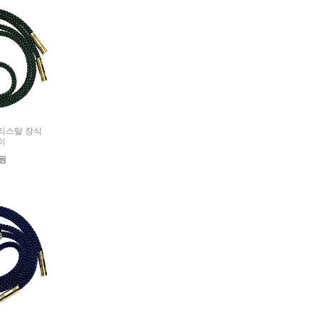
 크리스탈 장식
이
0원