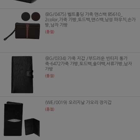
(BG/0475) 벨트홀딩 가죽 맨스백 85610_
2color,가죽 가방,토드백,맨스백,남성 파우치,손가
방,남자 가방
(품절)
(BG/0334) 가죽 지갑 /부드러운 빈티지 통가
죽-6472가죽 가방,토드백,숄더백,서류가방,남자
가방
(품절)
(WE/0019) 오리지날 가오리 장지갑
(품절)