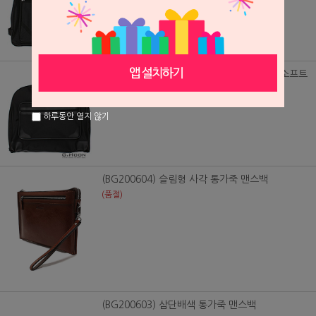
(BG/0163) 출장갈때나 여행갈때 정장가방 소프트
38,000원
하루동안 열지 않기
(BG200604) 슬림형 사각 통가죽 맨스백
(품절)
(BG200603) 삼단배색 통가죽 맨스백