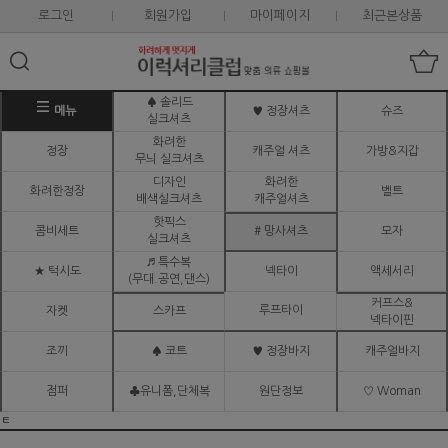
로그인
회원가입
마이페이지
최근본상품
♠ 솔리드
메뉴
♥ 정장셔츠
슈즈
실크셔츠
화려한
정장
캐주얼 셔츠
가방&지갑
무늬 실크셔츠
디자인
화려한
화려한정장
벨트
배색실크셔츠
캐주얼셔츠
핫픽스
콤비세트
# 망사셔츠
모자
실크셔츠
♬ 특수복
★ 턱시도
넥타이
액세서리
(무대.공연,댄스)
커프스&
루프타이
자켓
스카프
넥타이핀
조끼
♠ 코트
♥ 정장바지
캐주얼바지
점퍼
♣유니폼,단체복
원단정보
♡ Woman
ㅌ