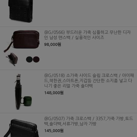
(BG/0566) 부드러운 가죽 심플하고 무난한 디자
인 남성 맨스백 / 실용적인 사이즈
98,000원
(BG/0518) 소가죽 사이드 슬림 크로스백 / 아이패
드,책한권,스마트폰,지갑등 간단한 소지품 넣고 다
니기 좋은 리얼 가죽 숄더백
148,000원
(BG/0507) 가죽 크로스백 / 3357,가죽 가방,토드
백,숄더백,서류가방,남자 가방
145,000원