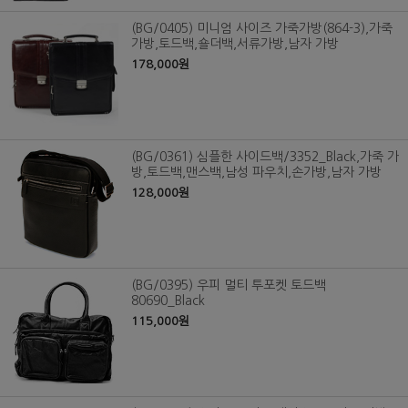
(BG/0405) 미니엄 사이즈 가죽가방(864-3),가죽
가방,토드백,숄더백,서류가방,남자 가방
178,000원
(BG/0361) 심플한 사이드백/3352_Black,가죽 가
방,토드백,맨스백,남성 파우치,손가방,남자 가방
128,000원
(BG/0395) 우피 멀티 투포켓 토드백
80690_Black
115,000원