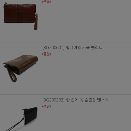
(품절)
(BG200601) 옆다이얼 가죽 맨스백
(품절)
(BG200202) 한 손에 쏙 슬림형 맨스백
(품절)