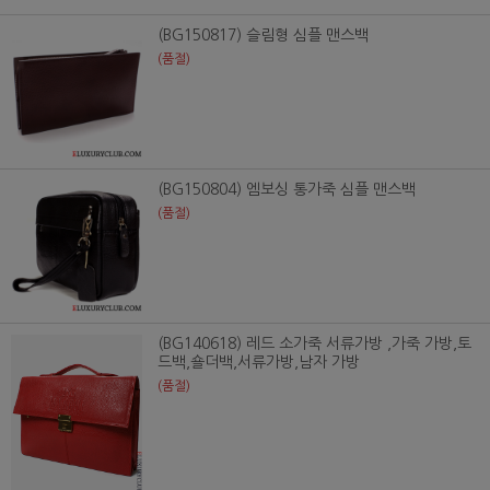
(BG150817) 슬림형 심플 맨스백
(품절)
(BG150804) 엠보싱 통가죽 심플 맨스백
(품절)
(BG140618) 레드 소가죽 서류가방 ,가죽 가방,토
드백,숄더백,서류가방,남자 가방
(품절)