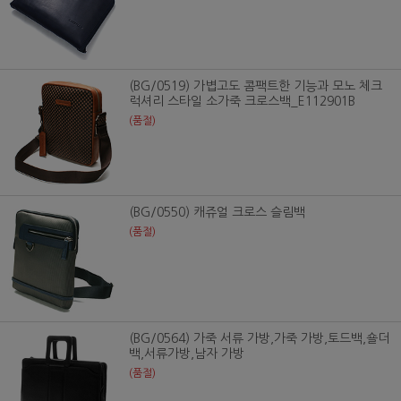
(BG/0519) 가볍고도 콤팩트한 기능과 모노 체크
럭셔리 스타일 소가죽 크로스백_E112901B
(품절)
(BG/0550) 캐쥬얼 크로스 슬림백
(품절)
(BG/0564) 가죽 서류 가방,가죽 가방,토드백,숄더
백,서류가방,남자 가방
(품절)