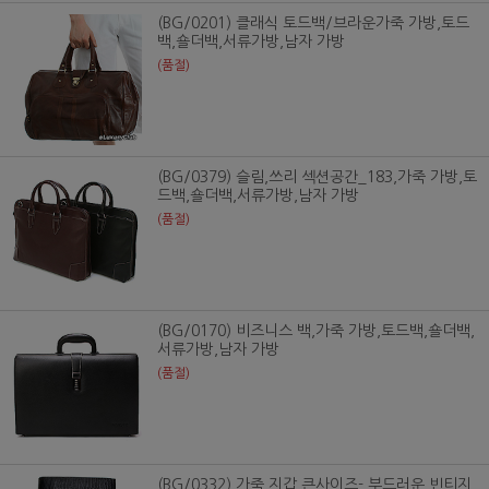
(BG/0201) 클래식 토드백/브라운가죽 가방,토드
백,숄더백,서류가방,남자 가방
(품절)
(BG/0379) 슬림,쓰리 섹션공간_183,가죽 가방,토
드백,숄더백,서류가방,남자 가방
(품절)
(BG/0170) 비즈니스 백,가죽 가방,토드백,숄더백,
서류가방,남자 가방
(품절)
(BG/0332) 가죽 지갑 큰사이즈- 부드러운 빈티지