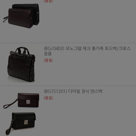
(품절)
(BG/0403) 모노그램 체크 통가죽 토드백/크로스
겸용
(품절)
(BG151201) 다이얼 장식 맨스백
(품절)