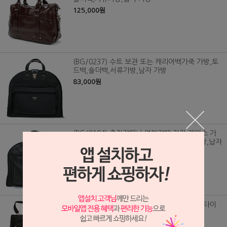
125,000원
(BG/0237) 수트 보관 또는 캐리어백가죽 가방,토
드백,숄더백,서류가방,남자 가방
83,000원
(BG/0194) 출장갈때나 여행갈때 정장 케이스 가
방 (소가죽)가죽 가방,토드백,숄더백,서류가방,남자
가방
118,000원
(BG/0164) 출장갈때나 여행갈때 정장,셔츠,타이
등을 보관하는 다용도 가방
63,000원