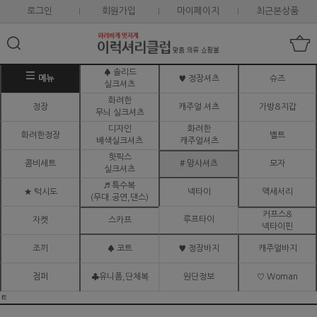
로그인
회원가입
마이페이지
최근본상품
♠ 솔리드
메뉴
♥ 정장셔츠
슈즈
실크셔츠
화려한
정장
캐주얼 셔츠
가방&지갑
무늬 실크셔츠
디자인
화려한
화려한정장
벨트
배색실크셔츠
캐주얼셔츠
핫픽스
콤비세트
# 망사셔츠
모자
실크셔츠
♬ 특수복
★ 턱시도
넥타이
액세서리
(무대.공연,댄스)
커프스&
루프타이
자켓
스카프
넥타이핀
조끼
♠ 코트
♥ 정장바지
캐주얼바지
점퍼
♣유니폼,단체복
원단정보
♡ Woman
ㅌ