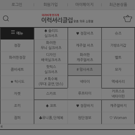
로그인
회원가입
마이페이지
최근본상품
♠ 솔리드
메뉴
♥ 정장셔츠
슈즈
실크셔츠
화려한
정장
캐주얼 셔츠
가방&지갑
무늬 실크셔츠
디자인
화려한
화려한정장
벨트
배색실크셔츠
캐주얼셔츠
핫픽스
콤비세트
# 망사셔츠
모자
실크셔츠
♬ 특수복
★ 턱시도
넥타이
액세서리
(무대.공연,댄스)
커프스&
루프타이
자켓
스카프
넥타이핀
조끼
♠ 코트
♥ 정장바지
캐주얼바지
점퍼
♣유니폼,단체복
원단정보
♡ Woman
ㅌ