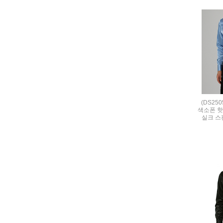
(DS25
색소폰 핫
실크 스판 