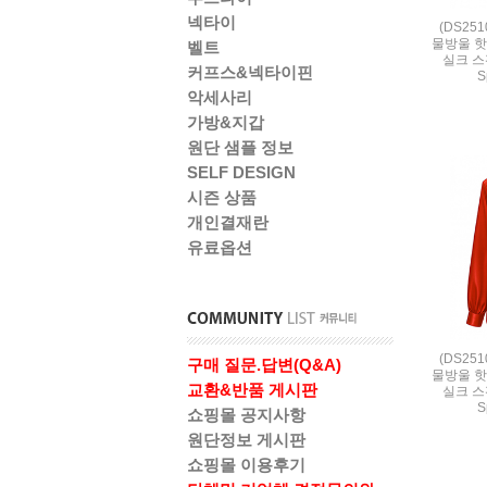
넥타이
(DS25
물방울 핫
벨트
실크 스판
커프스&넥타이핀
S
악세사리
가방&지갑
원단 샘플 정보
SELF DESIGN
시즌 상품
개인결재란
유료옵션
(DS25
구매 질문.답변(Q&A)
물방울 핫
교환&반품 게시판
실크 스판
S
쇼핑몰 공지사항
원단정보 게시판
쇼핑몰 이용후기