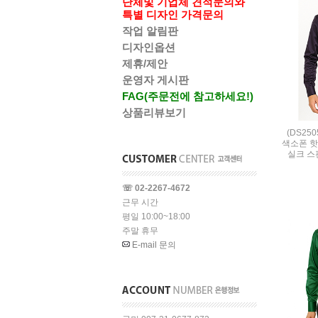
단체및 기업체 견적문의와
특별 디자인 가격문의
작업 알림판
디자인옵션
제휴/제안
운영자 게시판
FAG(주문전에 참고하세요!)
상품리뷰보기
(DS25
색소폰 핫
실크 스판 
☏ 02-2267-4672
근무 시간
평일 10:00~18:00
주말 휴무
E-mail 문의