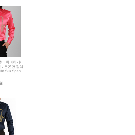
련없이 화려하게/
 / 은은한 광택
d Silk Span
0원