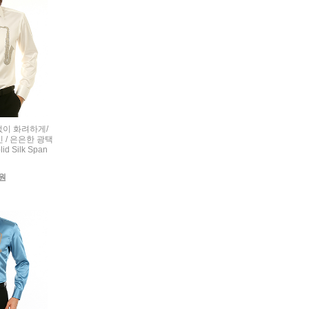
련없이 화려하게/
 / 은은한 광택
d Silk Span
0원