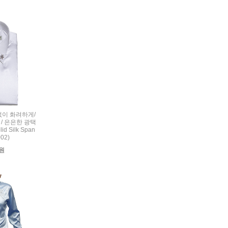
련없이 화려하게/
/ 은은한 광택
d Silk Span
002)
0원