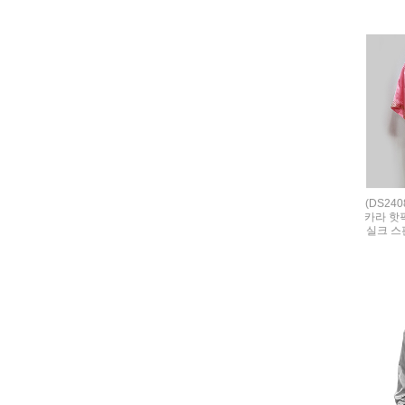
(DS24
카라 핫
실크 스판 