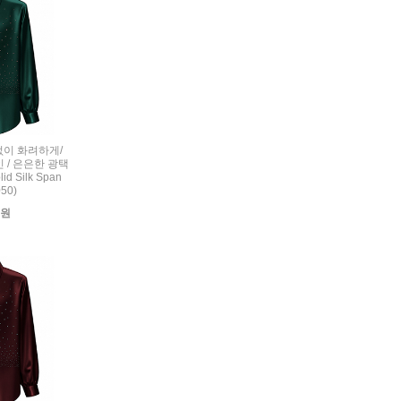
련없이 화려하게/
 / 은은한 광택
d Silk Span
050)
0원