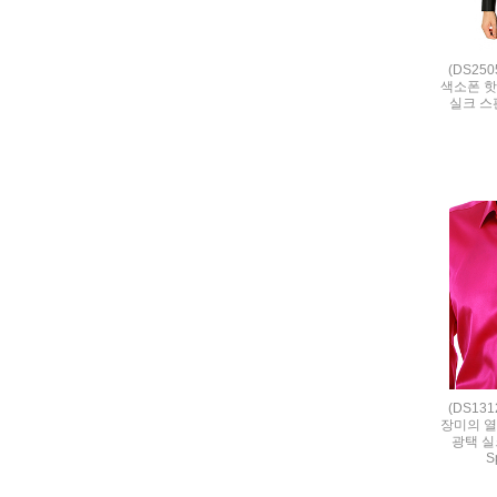
(DS25
색소폰 핫
실크 스판 
(DS13
장미의 열
광택 실크
S