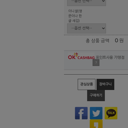
이니셜(영
문이나 한
글 새김)
0
원
총 상품 금액
포인트사용 가맹점
?
관심상품
장바구니
구매하기