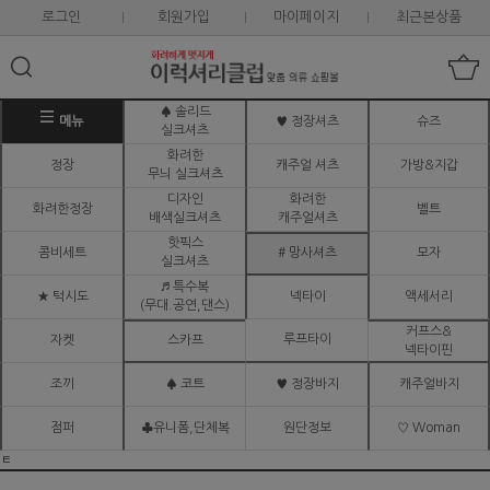
로그인
회원가입
마이페이지
최근본상품
♠ 솔리드
메뉴
♥ 정장셔츠
슈즈
실크셔츠
화려한
정장
캐주얼 셔츠
가방&지갑
무늬 실크셔츠
디자인
화려한
화려한정장
벨트
배색실크셔츠
캐주얼셔츠
핫픽스
콤비세트
# 망사셔츠
모자
실크셔츠
♬ 특수복
★ 턱시도
넥타이
액세서리
(무대.공연,댄스)
커프스&
루프타이
자켓
스카프
넥타이핀
조끼
♠ 코트
♥ 정장바지
캐주얼바지
점퍼
♣유니폼,단체복
원단정보
♡ Woman
ㅌ