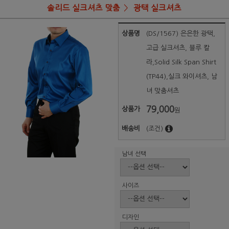
솔리드 실크셔츠 맞춤
광택 실크셔츠
상품명
(DS/1567) 은은한 광택,
고급 실크셔츠, 블루 칼
라,Solid Silk Span Shirt
(TP44),실크 와이셔츠, 남
녀 맞춤셔츠
79,000
상품가
원
배송비
(조건)
남녀 선택
사이즈
디자인