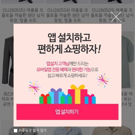
(SU260505) 여름용 오
(SU260504) 여름용 오
(SU260503) 여름용 오
돌토돌 까슬한 원단 남자
돌토돌 까슬한 원단 남자
돌토돌 까슬한 원단 남자
정장, 맞춤 수트
정장, 맞춤 수트
정장, 맞춤 수트
348,000원
348,000원
348,000원
(BZ260203) 화려하게
(DS260479) 여름용 여
(DS260473) 여름용 여
하프 배색 핫픽스 디자인
름용 바람이 솔솔 부는
름용 바람이 솔솔 부는
공연 무대 맞춤 제작 자
망사직조 셔츠, 남녀 맞
망사직조 셔츠, 남녀 맞
켓
춤 남방
춤 남방
328,000원
78,000원
78,000원
하루동안 열지 않기