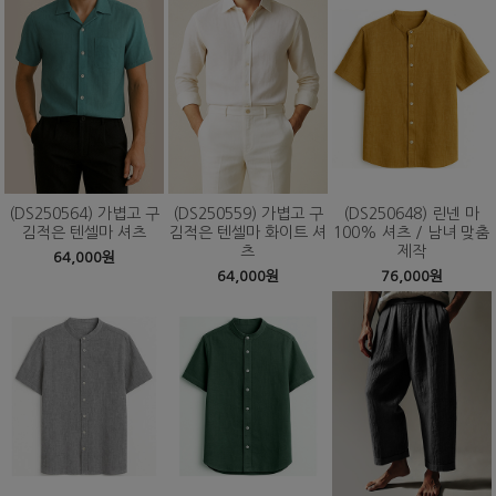
(DS250564) 가볍고 구
(DS250559) 가볍고 구
(DS250648) 린넨 마
김적은 텐셀마 셔츠
김적은 텐셀마 화이트 셔
100% 셔츠 / 남녀 맞춤
츠
제작
64,000원
64,000원
76,000원