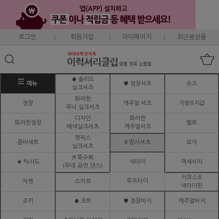
로그인
회원가입
마이페이지
최근본상품
♠ 솔리드
메뉴
♥ 정장셔츠
슈즈
실크셔츠
화려한
정장
캐주얼 셔츠
가방&지갑
무늬 실크셔츠
디자인
화려한
화려한정장
벨트
배색실크셔츠
캐주얼셔츠
핫픽스
콤비세트
# 망사셔츠
모자
실크셔츠
♬ 특수복
★ 턱시도
넥타이
액세서리
(무대.공연,댄스)
커프스&
루프타이
자켓
스카프
넥타이핀
조끼
♠ 코트
♥ 정장바지
캐주얼바지