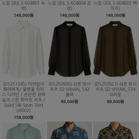
느낌 (JEIL S-604801 녹
느낌 (JEIL S-604604 검
느낌 (JEIL S-604602 베
색)
정)
이지)
148,000원
148,000원
148,000원
(DS251045) 미련없이
(DS250930) 쉬폰 망사
(DS250927) 쉬폰 망사
화려하게/ 물방울 핫픽
셔츠 SD VIVIAN_542
셔츠 SD VIVIAN_534
스 디자인 / 은은한 광택
블랙
브라운
실크 스판 화이트 셔츠 /
89,000원
89,000원
Solid Silk Span Shirt
(J6002)
159,000원