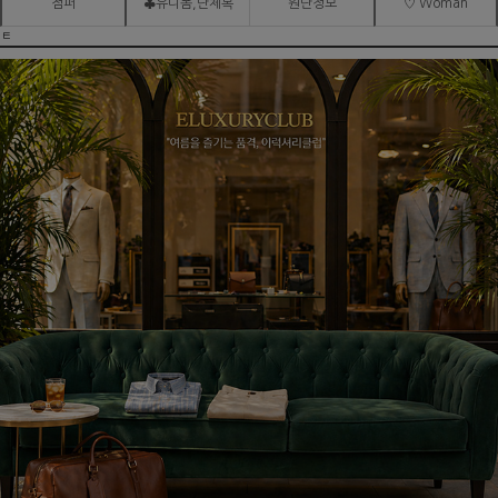
점퍼
♣유니폼,단체복
원단정보
♡ Woman
ㅌ