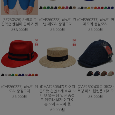
(BZ250526) 가볍고 구
(CAP260228) 삼색띠 린
(CAP260233) 삼색띠 면
김적은 텐셀마 콤비 자켓
넨 페도라 중절모자
페도라 중절모자
258,000원
23,900원
23,900원
(CAP260227) 삼색띠 페
(DHAT250647) 다이아
(CAP260240) 피에르가
도라 중절모자
몬드햇 천연소재 바우 보
르뎅 마직 헌팅캡 베레모
터햇 넓은 챙 밀짚 중절
23,900원
26,900원
모 페도라 남자 여자 여
름 모자 파나마 햇
69,900원