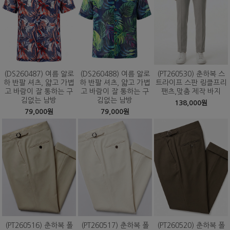
(DS260487) 여름 알로
(DS260488) 여름 알로
(PT260530) 춘하복 스
하 반팔 셔츠, 얇고 가볍
하 반팔 셔츠, 얇고 가볍
트라이프 스판 링클프리
고 바람이 잘 통하는 구
고 바람이 잘 통하는 구
팬츠,맞춤 제작 바지
김없는 남방
김없는 남방
138,000원
79,000원
79,000원
(PT260516) 춘하복 폴
(PT260517) 춘하복 폴
(PT260520) 춘하복 폴