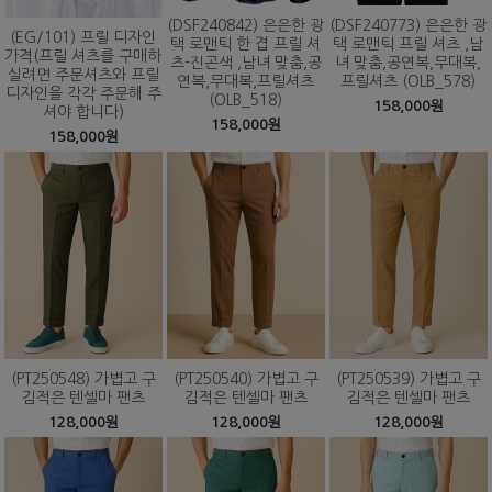
(DSF240842) 은은한 광
(DSF240773) 은은한 광
(EG/101) 프릴 디자인
택 로맨틱 한 겹 프릴 셔
택 로맨틱 프릴 셔츠 ,남
가격(프릴 셔츠를 구매하
츠-진곤색 ,남녀 맞춤,공
녀 맞춤,공연복,무대복,
실려면 주문셔츠와 프릴
연복,무대복,프릴셔츠
프릴셔츠 (OLB_578)
디자인을 각각 주문해 주
(OLB_518)
158,000원
셔야 합니다)
158,000원
158,000원
(PT250548) 가볍고 구
(PT250540) 가볍고 구
(PT250539) 가볍고 구
김적은 텐셀마 팬츠
김적은 텐셀마 팬츠
김적은 텐셀마 팬츠
128,000원
128,000원
128,000원