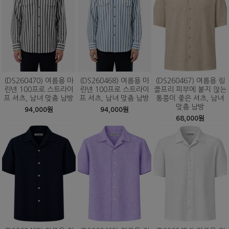
(DS260470) 여름용 마
(DS260468) 여름용 마
(DS260467) 여름용 링
린넨 100프로 스트라이
린넨 100프로 스트라이
클프리 피부에 붙지 않는
프 셔츠, 남녀 맞춤 남방
프 셔츠, 남녀 맞춤 남방
통풍이 좋은 셔츠, 남녀
맞춤 남방
94,000원
94,000원
68,000원