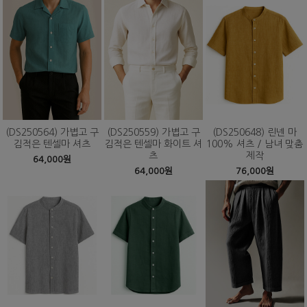
(DS250564) 가볍고 구
(DS250559) 가볍고 구
(DS250648) 린넨 마
김적은 텐셀마 셔츠
김적은 텐셀마 화이트 셔
100% 셔츠 / 남녀 맞춤
츠
제작
64,000원
64,000원
76,000원