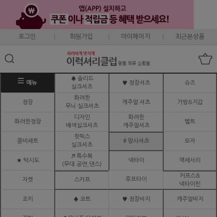
로그인
회원가입
마이페이지
최근본상품
♠ 솔리드
메뉴
♥ 정장셔츠
슈즈
실크셔츠
화려한
정장
캐주얼 셔츠
가방&지갑
무늬 실크셔츠
디자인
화려한
화려한정장
벨트
배색실크셔츠
캐주얼셔츠
핫픽스
콤비세트
# 망사셔츠
모자
실크셔츠
♬ 특수복
★ 턱시도
넥타이
액세서리
(무대.공연,댄스)
커프스&
루프타이
자켓
스카프
넥타이핀
조끼
♠ 코트
♥ 정장바지
캐주얼바지