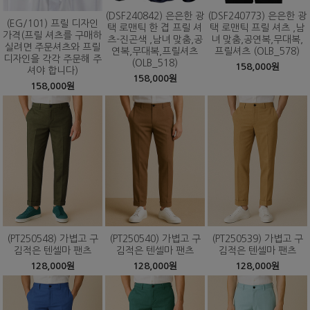
(DSF240842) 은은한 광
(DSF240773) 은은한 광
(EG/101) 프릴 디자인
택 로맨틱 한 겹 프릴 셔
택 로맨틱 프릴 셔츠 ,남
가격(프릴 셔츠를 구매하
츠-진곤색 ,남녀 맞춤,공
녀 맞춤,공연복,무대복,
실려면 주문셔츠와 프릴
연복,무대복,프릴셔츠
프릴셔츠 (OLB_578)
디자인을 각각 주문해 주
(OLB_518)
158,000원
셔야 합니다)
158,000원
158,000원
(PT250548) 가볍고 구
(PT250540) 가볍고 구
(PT250539) 가볍고 구
김적은 텐셀마 팬츠
김적은 텐셀마 팬츠
김적은 텐셀마 팬츠
128,000원
128,000원
128,000원