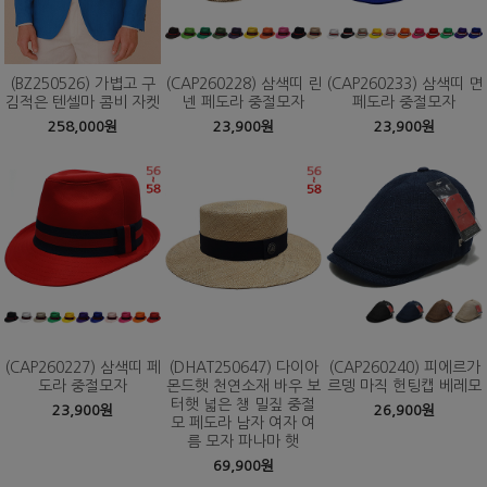
(BZ250526) 가볍고 구
(CAP260228) 삼색띠 린
(CAP260233) 삼색띠 면
김적은 텐셀마 콤비 자켓
넨 페도라 중절모자
페도라 중절모자
258,000원
23,900원
23,900원
(CAP260227) 삼색띠 페
(DHAT250647) 다이아
(CAP260240) 피에르가
도라 중절모자
몬드햇 천연소재 바우 보
르뎅 마직 헌팅캡 베레모
터햇 넓은 챙 밀짚 중절
23,900원
26,900원
모 페도라 남자 여자 여
름 모자 파나마 햇
69,900원