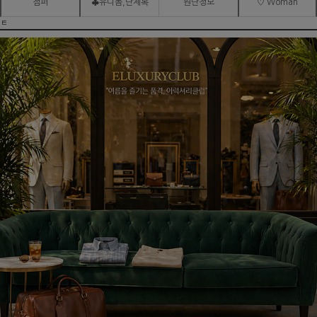
점퍼
♣유니폼,단체복
원단정보
♡ Woman
ㅌ