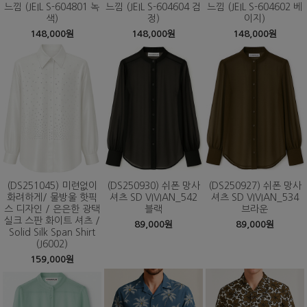
느낌 (JEIL S-604801 녹
느낌 (JEIL S-604604 검
느낌 (JEIL S-604602 베
색)
정)
이지)
148,000원
148,000원
148,000원
(DS251045) 미련없이
(DS250930) 쉬폰 망사
(DS250927) 쉬폰 망사
화려하게/ 물방울 핫픽
셔츠 SD VIVIAN_542
셔츠 SD VIVIAN_534
스 디자인 / 은은한 광택
블랙
브라운
실크 스판 화이트 셔츠 /
89,000원
89,000원
Solid Silk Span Shirt
(J6002)
159,000원