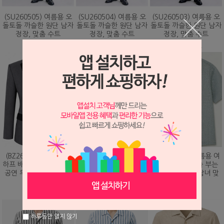
(SU260505) 여름용 오
(SU260504) 여름용 오
(SU260503) 여름용 오
돌토돌 까슬한 원단 남자
돌토돌 까슬한 원단 남자
돌토돌 까슬한 원단 남자
정장, 맞춤 수트
정장, 맞춤 수트
정장, 맞춤 수트
348,000원
348,000원
348,000원
(BZ260203) 화려하게
(DS260479) 여름용 여
(DS260473) 여름용 여
하프 배색 핫픽스 디자인
름용 바람이 솔솔 부는
름용 바람이 솔솔 부는
공연 무대 맞춤 제작 자
망사직조 셔츠, 남녀 맞
망사직조 셔츠, 남녀 맞
켓
춤 남방
춤 남방
328,000원
78,000원
78,000원
하루동안 열지 않기