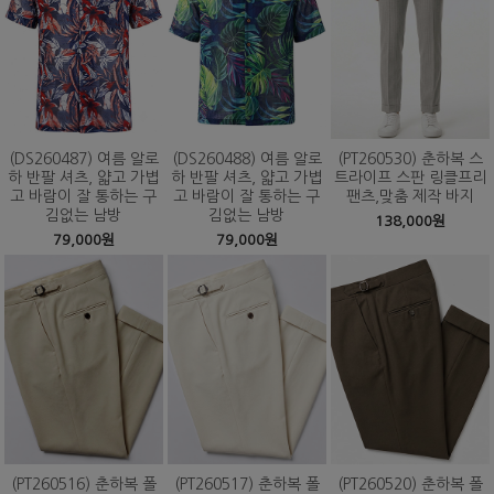
(DS260487) 여름 알로
(DS260488) 여름 알로
(PT260530) 춘하복 스
하 반팔 셔츠, 얇고 가볍
하 반팔 셔츠, 얇고 가볍
트라이프 스판 링클프리
고 바람이 잘 통하는 구
고 바람이 잘 통하는 구
팬츠,맞춤 제작 바지
김없는 남방
김없는 남방
138,000원
79,000원
79,000원
(PT260516) 춘하복 폴
(PT260517) 춘하복 폴
(PT260520) 춘하복 폴