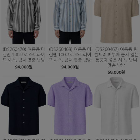
(DS260470) 여름용 마
(DS260468) 여름용 마
(DS260467) 여름용 링
린넨 100프로 스트라이
린넨 100프로 스트라이
클프리 피부에 붙지 않는
프 셔츠, 남녀 맞춤 남방
프 셔츠, 남녀 맞춤 남방
통풍이 좋은 셔츠, 남녀
맞춤 남방
94,000원
94,000원
68,000원