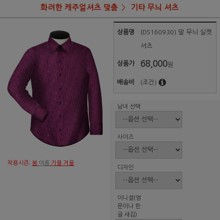
화려한 캐주얼셔츠 맞춤
기타 무늬 셔츠
상품명
(DS160930) 말 무늬 실켓
셔츠
68,000
상품가
원
배송비
(조건)
남녀 선택
사이즈
착용시즌:
봄
여름
가을 겨울
디자인
이니셜(영
문이나 한
글 새김)