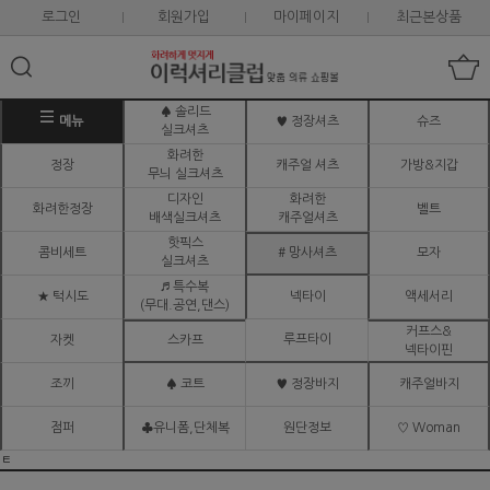
로그인
회원가입
마이페이지
최근본상품
♠ 솔리드
메뉴
♥ 정장셔츠
슈즈
실크셔츠
화려한
정장
캐주얼 셔츠
가방&지갑
무늬 실크셔츠
디자인
화려한
화려한정장
벨트
배색실크셔츠
캐주얼셔츠
핫픽스
콤비세트
# 망사셔츠
모자
실크셔츠
♬ 특수복
★ 턱시도
넥타이
액세서리
(무대.공연,댄스)
커프스&
루프타이
자켓
스카프
넥타이핀
조끼
♠ 코트
♥ 정장바지
캐주얼바지
점퍼
♣유니폼,단체복
원단정보
♡ Woman
ㅌ