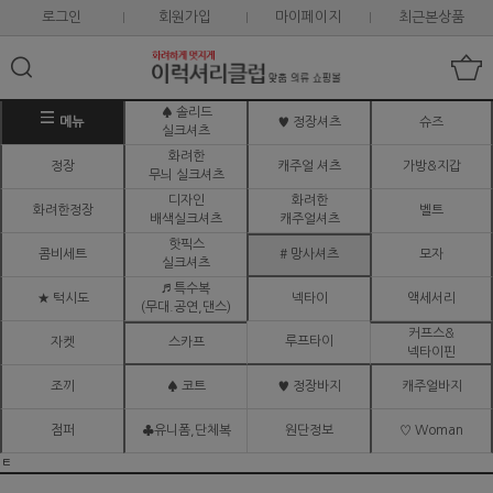
로그인
회원가입
마이페이지
최근본상품
♠ 솔리드
메뉴
♥ 정장셔츠
슈즈
실크셔츠
화려한
정장
캐주얼 셔츠
가방&지갑
무늬 실크셔츠
디자인
화려한
화려한정장
벨트
배색실크셔츠
캐주얼셔츠
핫픽스
콤비세트
# 망사셔츠
모자
실크셔츠
♬ 특수복
★ 턱시도
넥타이
액세서리
(무대.공연,댄스)
커프스&
루프타이
자켓
스카프
넥타이핀
조끼
♠ 코트
♥ 정장바지
캐주얼바지
점퍼
♣유니폼,단체복
원단정보
♡ Woman
ㅌ