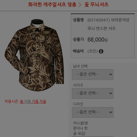
화려한 캐주얼셔츠 맞춤
꽃 무늬셔츠
상품명
(DS160947) 브라운색상
무늬 면스판 셔츠
68,000
상품가
원
배송비
(조건)
남녀 선택
사이즈
착용시즌:
봄
여름
가을 겨울
디자인
이니셜(영
문이나 한
글 새김)