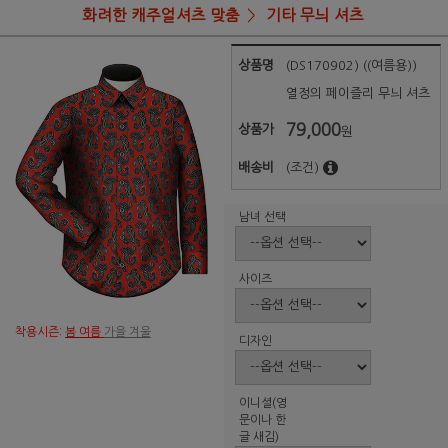
화려한 캐주얼셔츠 맞춤
기타 무늬 셔츠
상품명
(DS170902) ((여름용))
열정의 페이즐리 무늬 셔츠
79,000
상품가
원
배송비
(조건)
남녀 선택
사이즈
착용시즌:
봄 여름
가을 겨울
디자인
이니셜(영
문이나 한
글 새김)