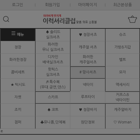
로그인
회원가입
마이페이지
최근본상품
♠ 솔리드
메뉴
♥ 정장셔츠
슈즈
실크셔츠
화려한
정장
캐주얼 셔츠
가방&지갑
무늬 실크셔츠
디자인
화려한
화려한정장
벨트
배색실크셔츠
캐주얼셔츠
핫픽스
콤비세트
# 망사셔츠
모자
실크셔츠
♬ 특수복
★ 턱시도
넥타이
액세서리
(무대.공연,댄스)
커프스&
루프타이
자켓
스카프
넥타이핀
조끼
♠ 코트
♥ 정장바지
캐주얼바지
점퍼
♣유니폼,단체복
원단정보
♡ Woman
ㅌ