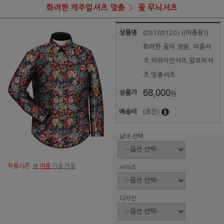
화려한 캐주얼셔츠 맞춤
꽃 무늬셔츠
상품명
(DS180120) ((여름용))
화려한 꽃의 정원, 여름셔
츠,하와이안셔츠,알로하셔
츠,맞춤셔츠
68,000
상품가
원
배송비
(조건)
남녀 선택
착용시즌:
봄
여름
가을 겨울
사이즈
디자인