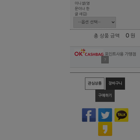
이니셜(영
문이나 한
글 새김)
0
원
총 상품 금액
포인트사용 가맹점
?
관심상품
장바구니
구매하기