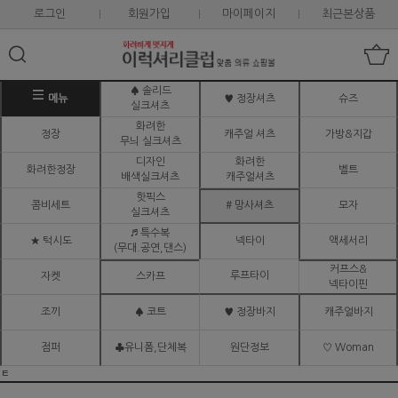
로그인
회원가입
마이페이지
최근본상품
♠ 솔리드
메뉴
♥ 정장셔츠
슈즈
실크셔츠
화려한
정장
캐주얼 셔츠
가방&지갑
무늬 실크셔츠
디자인
화려한
화려한정장
벨트
배색실크셔츠
캐주얼셔츠
핫픽스
콤비세트
# 망사셔츠
모자
실크셔츠
♬ 특수복
★ 턱시도
넥타이
액세서리
(무대.공연,댄스)
커프스&
루프타이
자켓
스카프
넥타이핀
조끼
♠ 코트
♥ 정장바지
캐주얼바지
점퍼
♣유니폼,단체복
원단정보
♡ Woman
ㅌ