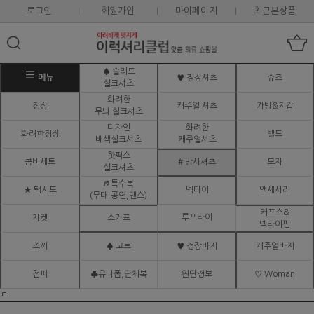
로그인
회원가입
마이페이지
최근본상품
♠ 솔리드
메뉴
♥ 정장셔츠
슈즈
실크셔츠
화려한
정장
캐주얼 셔츠
가방&지갑
무늬 실크셔츠
디자인
화려한
화려한정장
벨트
배색실크셔츠
캐주얼셔츠
핫픽스
콤비세트
# 망사셔츠
모자
실크셔츠
♬ 특수복
★ 턱시도
넥타이
액세서리
(무대.공연,댄스)
커프스&
루프타이
자켓
스카프
넥타이핀
조끼
♠ 코트
♥ 정장바지
캐주얼바지
점퍼
♣유니폼,단체복
원단정보
♡ Woman
ㅌ