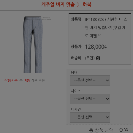
캐주얼 바지 맞춤
하복
상품명
(PT180326) 시원한 마 스
판 바지 맞춤바지[구김 제
로 마팬츠]
128,000
상품가
원
배송비
(조건)
남녀
착용시즌:
봄
여름
가을 겨울
사이즈
디자인
0
원
총 상품 금액