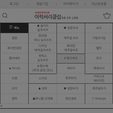
로그인
회원가입
마이페이지
최근본상품
♠ 솔리드
메뉴
♥ 정장셔츠
슈즈
실크셔츠
화려한
정장
캐주얼 셔츠
가방&지갑
무늬 실크셔츠
디자인
화려한
화려한정장
벨트
배색실크셔츠
캐주얼셔츠
핫픽스
콤비세트
# 망사셔츠
모자
실크셔츠
♬ 특수복
★ 턱시도
넥타이
액세서리
(무대.공연,댄스)
커프스&
루프타이
자켓
스카프
넥타이핀
조끼
♠ 코트
♥ 정장바지
캐주얼바지
점퍼
♣유니폼,단체복
원단정보
♡ Woman
ㅌ