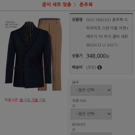
콤비 세트 맞춤
춘추복
상품명
(SUC190283) 춘추복 스
트라이프 스판 더블 자켓+
베이지 TR 바지 콤비 세트
(BOSCO U-3327)
348,000
상품가
원
배송비
(조건)
남녀
착용시즌:
봄
여름
가을
겨울
자켓 사이
즈
바지사이
즈