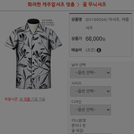
화려한 캐주얼셔츠 맞춤
꽃 무늬셔츠
상품명
(DS190504) 마셔츠, 여름
셔츠
68,000
상품가
원
배송비
(조건)
남녀 선택
사이즈
착용시즌:
봄
여름
가을 겨울
디자인
이니셜(영
문이나 한
글 새김)