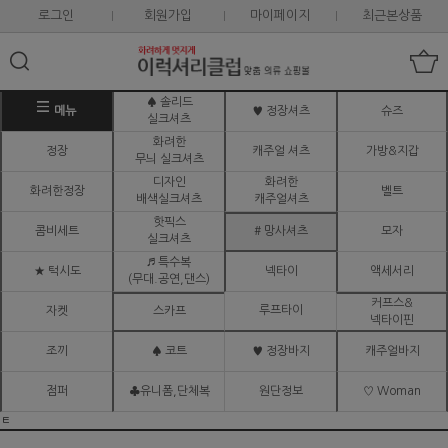
로그인
회원가입
마이페이지
최근본상품
♠ 솔리드
메뉴
♥ 정장셔츠
슈즈
실크셔츠
화려한
정장
캐주얼 셔츠
가방&지갑
무늬 실크셔츠
디자인
화려한
화려한정장
벨트
배색실크셔츠
캐주얼셔츠
핫픽스
콤비세트
# 망사셔츠
모자
실크셔츠
♬ 특수복
★ 턱시도
넥타이
액세서리
(무대.공연,댄스)
커프스&
루프타이
자켓
스카프
넥타이핀
조끼
♠ 코트
♥ 정장바지
캐주얼바지
점퍼
♣유니폼,단체복
원단정보
♡ Woman
ㅌ