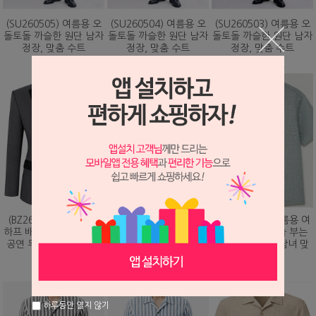
(SU260505) 여름용 오
(SU260504) 여름용 오
(SU260503) 여름용 오
돌토돌 까슬한 원단 남자
돌토돌 까슬한 원단 남자
돌토돌 까슬한 원단 남자
정장, 맞춤 수트
정장, 맞춤 수트
정장, 맞춤 수트
348,000원
348,000원
348,000원
(BZ260203) 화려하게
(DS260479) 여름용 여
(DS260473) 여름용 여
하프 배색 핫픽스 디자인
름용 바람이 솔솔 부는
름용 바람이 솔솔 부는
공연 무대 맞춤 제작 자
망사직조 셔츠, 남녀 맞
망사직조 셔츠, 남녀 맞
켓
춤 남방
춤 남방
328,000원
78,000원
78,000원
하루동안 열지 않기