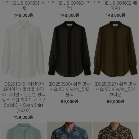
느낌 (JEIL S-604801 녹
느낌 (JEIL S-604604 검
느낌 (JEIL S-604602 베
색)
정)
이지)
148,000원
148,000원
148,000원
(DS251045) 미련없이
(DS250930) 쉬폰 망사
(DS250927) 쉬폰 망사
화려하게/ 물방울 핫픽
셔츠 SD VIVIAN_542
셔츠 SD VIVIAN_534
스 디자인 / 은은한 광택
블랙
브라운
실크 스판 화이트 셔츠 /
89,000원
89,000원
Solid Silk Span Shirt
(J6002)
159,000원