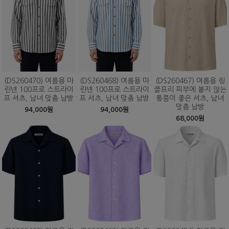
(DS260470) 여름용 마
(DS260468) 여름용 마
(DS260467) 여름용 링
린넨 100프로 스트라이
린넨 100프로 스트라이
클프리 피부에 붙지 않는
프 셔츠, 남녀 맞춤 남방
프 셔츠, 남녀 맞춤 남방
통풍이 좋은 셔츠, 남녀
맞춤 남방
94,000원
94,000원
68,000원