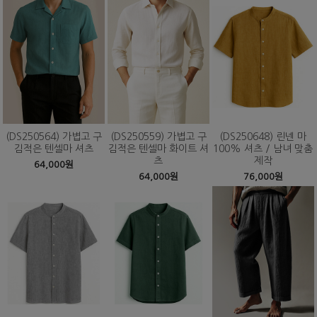
(DS250564) 가볍고 구
(DS250559) 가볍고 구
(DS250648) 린넨 마
김적은 텐셀마 셔츠
김적은 텐셀마 화이트 셔
100% 셔츠 / 남녀 맞춤
츠
제작
64,000원
64,000원
76,000원