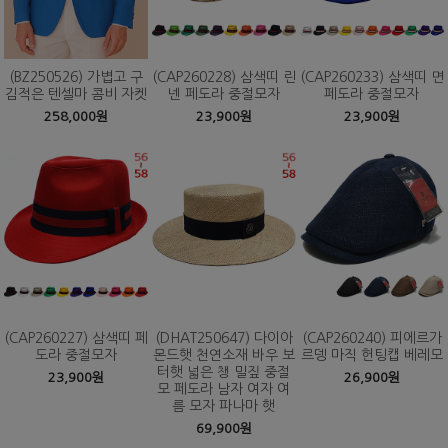
(BZ250526) 가볍고 구
(CAP260228) 삼색띠 린
(CAP260233) 삼색띠 면
김적은 텐셀마 콤비 자켓
넨 페도라 중절모자
페도라 중절모자
258,000원
23,900원
23,900원
(CAP260227) 삼색띠 페
(DHAT250647) 다이아
(CAP260240) 피에르가
도라 중절모자
몬드햇 천연소재 바우 보
르뎅 마직 헌팅캡 베레모
터햇 넓은 챙 밀짚 중절
23,900원
26,900원
모 페도라 남자 여자 여
름 모자 파나마 햇
69,900원