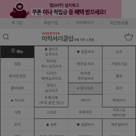
로그인
회원가입
마이페이지
최근본상품
♠ 솔리드
메뉴
♥ 정장셔츠
슈즈
실크셔츠
화려한
정장
캐주얼 셔츠
가방&지갑
무늬 실크셔츠
디자인
화려한
화려한정장
벨트
배색실크셔츠
캐주얼셔츠
핫픽스
콤비세트
# 망사셔츠
모자
실크셔츠
♬ 특수복
★ 턱시도
넥타이
액세서리
(무대.공연,댄스)
커프스&
루프타이
자켓
스카프
넥타이핀
조끼
♠ 코트
♥ 정장바지
캐주얼바지