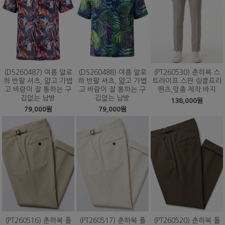
(DS260487) 여름 알로
(DS260488) 여름 알로
(PT260530) 춘하복 스
하 반팔 셔츠, 얇고 가볍
하 반팔 셔츠, 얇고 가볍
트라이프 스판 링클프리
고 바람이 잘 통하는 구
고 바람이 잘 통하는 구
팬츠,맞춤 제작 바지
김없는 남방
김없는 남방
138,000원
79,000원
79,000원
(PT260516) 춘하복 폴
(PT260517) 춘하복 폴
(PT260520) 춘하복 폴