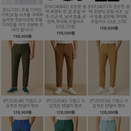
(DSF240842) 은은한 광
(DSF240773) 은은한 광
(EG/101) 프릴 디자인
택 로맨틱 한 겹 프릴 셔
택 로맨틱 프릴 셔츠 ,남
가격(프릴 셔츠를 구매하
츠-진곤색 ,남녀 맞춤,공
녀 맞춤,공연복,무대복,
실려면 주문셔츠와 프릴
연복,무대복,프릴셔츠
프릴셔츠 (OLB_578)
디자인을 각각 주문해 주
(OLB_518)
158,000원
셔야 합니다)
158,000원
158,000원
(PT250548) 가볍고 구
(PT250540) 가볍고 구
(PT250539) 가볍고 구
김적은 텐셀마 팬츠
김적은 텐셀마 팬츠
김적은 텐셀마 팬츠
128,000원
128,000원
128,000원