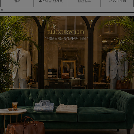
점퍼
♣유니폼,단체복
원단정보
♡ Woman
ㅌ