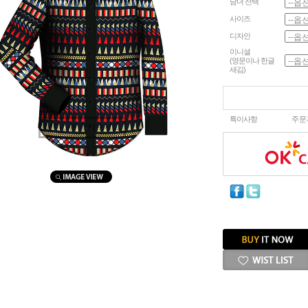
남녀 선택
사이즈
디자인
이니셜
(영문이나 한글
새김)
특이사항
주문
마우스를 올려보세요