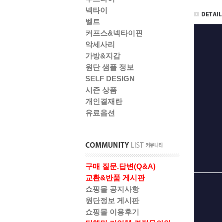
넥타이
벨트
커프스&넥타이핀
악세사리
가방&지갑
원단 샘플 정보
SELF DESIGN
시즌 상품
개인결재란
유료옵션
구매 질문.답변(Q&A)
교환&반품 게시판
쇼핑몰 공지사항
원단정보 게시판
쇼핑몰 이용후기