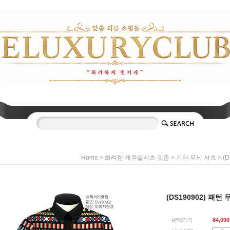
>
>
> (
Home
화려한 캐주얼셔츠 맞춤
기타 무늬 셔츠
(DS190902) 패턴
판매가격
84,000