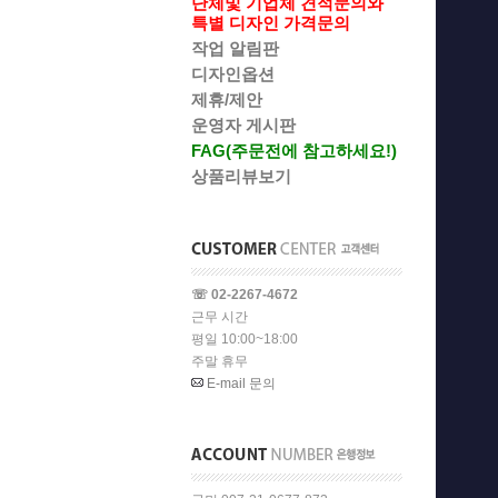
단체및 기업체 견적문의와
특별 디자인 가격문의
작업 알림판
디자인옵션
제휴/제안
운영자 게시판
FAG(주문전에 참고하세요!)
상품리뷰보기
☏ 02-2267-4672
근무 시간
평일 10:00~18:00
주말 휴무
E-mail 문의