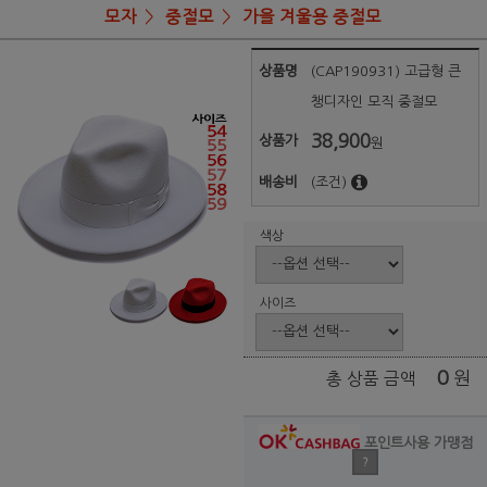
모자
중절모
가을 겨울용 중절모
상품명
(CAP190931) 고급형 큰
챙디자인 모직 중절모
38,900
상품가
원
배송비
(조건)
색상
사이즈
0
원
총 상품 금액
포인트사용 가맹점
?