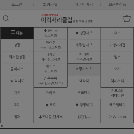
로그인
회원가입
마이페이지
최근본상품
♠ 솔리드
메뉴
♥ 정장셔츠
슈즈
실크셔츠
화려한
정장
캐주얼 셔츠
가방&지갑
무늬 실크셔츠
디자인
화려한
화려한정장
벨트
배색실크셔츠
캐주얼셔츠
핫픽스
콤비세트
# 망사셔츠
모자
실크셔츠
♬ 특수복
★ 턱시도
넥타이
액세서리
(무대.공연,댄스)
커프스&
루프타이
자켓
스카프
넥타이핀
조끼
♠ 코트
♥ 정장바지
캐주얼바지
점퍼
♣유니폼,단체복
원단정보
♡ Woman
ㅌ