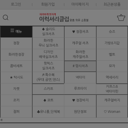
로그인
회원가입
마이페이지
최근본상품
♠ 솔리드
메뉴
♥ 정장셔츠
슈즈
실크셔츠
화려한
정장
캐주얼 셔츠
가방&지갑
무늬 실크셔츠
디자인
화려한
화려한정장
벨트
배색실크셔츠
캐주얼셔츠
핫픽스
콤비세트
# 망사셔츠
모자
실크셔츠
♬ 특수복
★ 턱시도
넥타이
액세서리
(무대.공연,댄스)
커프스&
루프타이
자켓
스카프
넥타이핀
조끼
♠ 코트
♥ 정장바지
캐주얼바지
점퍼
♣유니폼,단체복
원단정보
♡ Woman
ㅌ