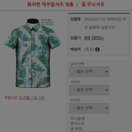
화려한 캐주얼셔츠 맞춤
꽃 무늬셔츠
상품명
(DS200718) 하와이안 셔
츠,알로하 남방 ETC
69,000
상품가
원
배송비
(조건)
남녀 선택
사이즈
착용시즌:
봄
여름
가을 겨울
디자인
이니셜(영
문이나 한
글 새김)