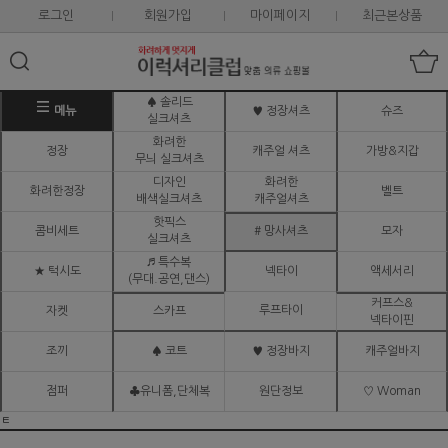
로그인
회원가입
마이페이지
최근본상품
♠ 솔리드
메뉴
♥ 정장셔츠
슈즈
실크셔츠
화려한
정장
캐주얼 셔츠
가방&지갑
무늬 실크셔츠
디자인
화려한
화려한정장
벨트
배색실크셔츠
캐주얼셔츠
핫픽스
콤비세트
# 망사셔츠
모자
실크셔츠
♬ 특수복
★ 턱시도
넥타이
액세서리
(무대.공연,댄스)
커프스&
루프타이
자켓
스카프
넥타이핀
조끼
♠ 코트
♥ 정장바지
캐주얼바지
점퍼
♣유니폼,단체복
원단정보
♡ Woman
ㅌ