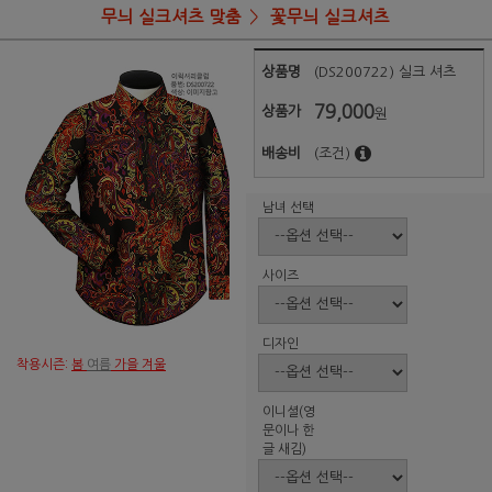
무늬 실크셔츠 맞춤
꽃무늬 실크셔츠
상품명
(DS200722) 실크 셔츠
79,000
상품가
원
배송비
(조건)
남녀 선택
사이즈
디자인
착용시즌:
봄
여름
가을 겨울
이니셜(영
문이나 한
글 새김)