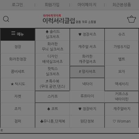
로그인
회원가입
마이페이지
최근본상품
♠ 솔리드
메뉴
♥ 정장셔츠
슈즈
실크셔츠
화려한
정장
캐주얼 셔츠
가방&지갑
무늬 실크셔츠
디자인
화려한
화려한정장
벨트
배색실크셔츠
캐주얼셔츠
핫픽스
콤비세트
# 망사셔츠
모자
실크셔츠
♬ 특수복
★ 턱시도
넥타이
액세서리
(무대.공연,댄스)
커프스&
루프타이
자켓
스카프
넥타이핀
조끼
♠ 코트
♥ 정장바지
캐주얼바지
점퍼
♣유니폼,단체복
원단정보
♡ Woman
ㅌ