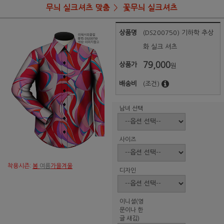
무늬 실크셔츠 맞춤
꽃무늬 실크셔츠
상품명
(DS200750) 기하학 추상
화 실크 셔츠
79,000
상품가
원
배송비
(조건)
남녀 선택
사이즈
착용시즌:
봄
여름
가을겨울
디자인
이니셜(영
문이나 한
글 새김)