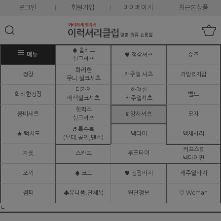
로그인
회원가입
마이페이지
최근본상품
♠ 솔리드
메뉴
♥ 정장셔츠
슈즈
실크셔츠
화려한
정장
캐주얼 셔츠
가방&지갑
무늬 실크셔츠
디자인
화려한
화려한정장
벨트
배색실크셔츠
캐주얼셔츠
핫픽스
콤비세트
# 망사셔츠
모자
실크셔츠
♬ 특수복
★ 턱시도
넥타이
액세서리
(무대.공연,댄스)
커프스&
루프타이
자켓
스카프
넥타이핀
조끼
♠ 코트
♥ 정장바지
캐주얼바지
점퍼
♣유니폼,단체복
원단정보
♡ Woman
ㅌ