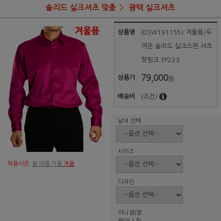
솔리드 실크셔츠 맞춤
광택 실크셔츠
상품명
(DSW191155) 겨울용/두
꺼운 솔리드 실크스판 셔츠
핫핑크 TP223
79,000
상품가
원
배송비
(조건)
남녀 선택
사이즈
착용시즌:
봄 여름 가을
겨울
디자인
이니셜(영
문이나 한