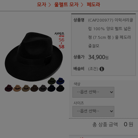
모자
울펠트 모자
페도라
상품명
(CAP200977) 이럭셔리클
럽 100% 양모 펠트 넓은
챙 (7.5cm 챙 ) 울 페도라
중절모
34,900
상품가
원
배송비
(조건)
색상
사이즈
0
원
총 상품 금액