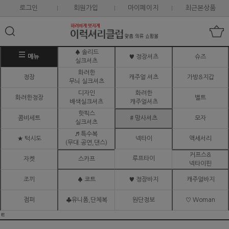
로그인
회원가입
마이페이지
최근본상품
♠ 솔리드
메뉴
♥ 정장셔츠
슈즈
실크셔츠
화려한
정장
캐주얼 셔츠
가방&지갑
무늬 실크셔츠
디자인
화려한
화려한정장
벨트
배색실크셔츠
캐주얼셔츠
핫픽스
콤비세트
# 망사셔츠
모자
실크셔츠
♬ 특수복
★ 턱시도
넥타이
액세서리
(무대.공연,댄스)
커프스&
루프타이
자켓
스카프
넥타이핀
조끼
♠ 코트
♥ 정장바지
캐주얼바지
점퍼
♣유니폼,단체복
원단정보
♡ Woman
ㅌ