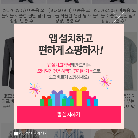
(SU260505) 여름용 오
(SU260504) 여름용 오
(SU260503) 여름용 오
돌토돌 까슬한 원단 남자
돌토돌 까슬한 원단 남자
돌토돌 까슬한 원단 남자
정장, 맞춤 수트
정장, 맞춤 수트
정장, 맞춤 수트
348,000원
348,000원
348,000원
(BZ260203) 화려하게
(DS260479) 여름용 여
(DS260473) 여름용 여
하프 배색 핫픽스 디자인
름용 바람이 솔솔 부는
름용 바람이 솔솔 부는
공연 무대 맞춤 제작 자
망사직조 셔츠, 남녀 맞
망사직조 셔츠, 남녀 맞
켓
춤 남방
춤 남방
328,000원
78,000원
78,000원
하루동안 열지 않기