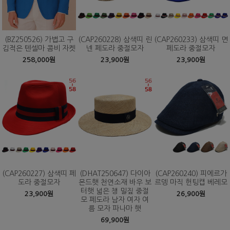
(BZ250526) 가볍고 구
(CAP260228) 삼색띠 린
(CAP260233) 삼색띠 면
김적은 텐셀마 콤비 자켓
넨 페도라 중절모자
페도라 중절모자
258,000원
23,900원
23,900원
(CAP260227) 삼색띠 페
(DHAT250647) 다이아
(CAP260240) 피에르가
도라 중절모자
몬드햇 천연소재 바우 보
르뎅 마직 헌팅캡 베레모
터햇 넓은 챙 밀짚 중절
23,900원
26,900원
모 페도라 남자 여자 여
름 모자 파나마 햇
69,900원