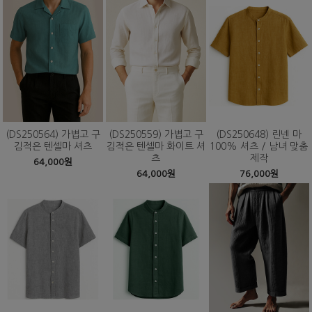
(DS250564) 가볍고 구
(DS250559) 가볍고 구
(DS250648) 린넨 마
김적은 텐셀마 셔츠
김적은 텐셀마 화이트 셔
100% 셔츠 / 남녀 맞춤
츠
제작
64,000원
64,000원
76,000원