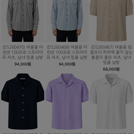
(DS260470) 여름용 마
(DS260468) 여름용 마
(DS260467) 여름용 링
린넨 100프로 스트라이
린넨 100프로 스트라이
클프리 피부에 붙지 않는
프 셔츠, 남녀 맞춤 남방
프 셔츠, 남녀 맞춤 남방
통풍이 좋은 셔츠, 남녀
맞춤 남방
94,000원
94,000원
68,000원