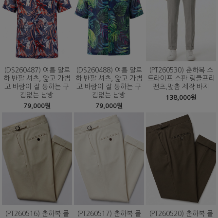
(DS260487) 여름 알로
(DS260488) 여름 알로
(PT260530) 춘하복 스
하 반팔 셔츠, 얇고 가볍
하 반팔 셔츠, 얇고 가볍
트라이프 스판 링클프리
고 바람이 잘 통하는 구
고 바람이 잘 통하는 구
팬츠,맞춤 제작 바지
김없는 남방
김없는 남방
138,000원
79,000원
79,000원
(PT260516) 춘하복 폴
(PT260517) 춘하복 폴
(PT260520) 춘하복 폴