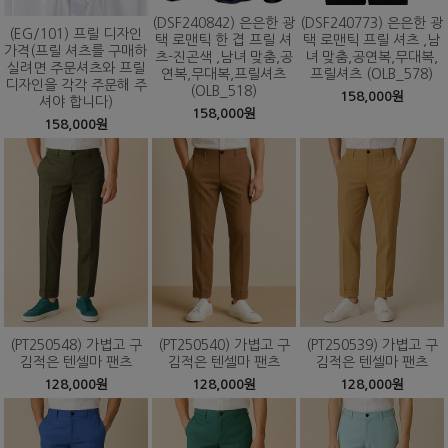
(DSF240842) 은은한 광
(DSF240773) 은은한 광
(EG/101) 프릴 디자인
택 로맨틱 한 겹 프릴 셔
택 로맨틱 프릴 셔츠 ,남
가격(프릴 셔츠를 구매하
츠-진곤색 ,남녀 맞춤,공
녀 맞춤,공연복,무대복,
실려면 주문셔츠와 프릴
연복,무대복,프릴셔츠
프릴셔츠 (OLB_578)
디자인을 각각 주문해 주
(OLB_518)
158,000원
셔야 합니다)
158,000원
158,000원
(PT250548) 가볍고 구
(PT250540) 가볍고 구
(PT250539) 가볍고 구
김적은 텐셀마 팬츠
김적은 텐셀마 팬츠
김적은 텐셀마 팬츠
128,000원
128,000원
128,000원