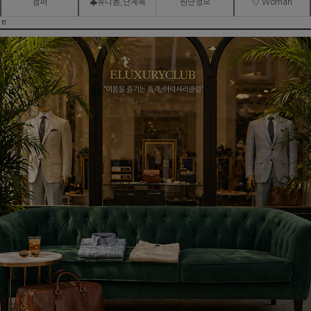
점퍼
♣유니폼,단체복
원단정보
♡ Woman
ㅌ