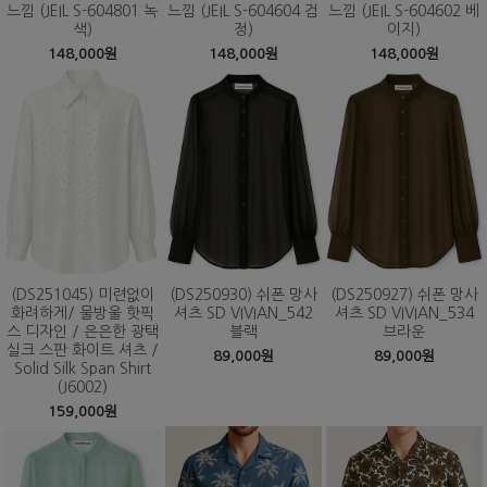
느낌 (JEIL S-604801 녹
느낌 (JEIL S-604604 검
느낌 (JEIL S-604602 베
색)
정)
이지)
148,000원
148,000원
148,000원
(DS251045) 미련없이
(DS250930) 쉬폰 망사
(DS250927) 쉬폰 망사
화려하게/ 물방울 핫픽
셔츠 SD VIVIAN_542
셔츠 SD VIVIAN_534
스 디자인 / 은은한 광택
블랙
브라운
실크 스판 화이트 셔츠 /
89,000원
89,000원
Solid Silk Span Shirt
(J6002)
159,000원