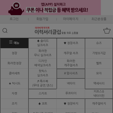
로그인
회원가입
마이페이지
최근본상품
♠ 솔리드
메뉴
♥ 정장셔츠
슈즈
실크셔츠
화려한
정장
캐주얼 셔츠
가방&지갑
무늬 실크셔츠
디자인
화려한
화려한정장
벨트
배색실크셔츠
캐주얼셔츠
핫픽스
콤비세트
# 망사셔츠
모자
실크셔츠
♬ 특수복
★ 턱시도
넥타이
액세서리
(무대.공연,댄스)
커프스&
루프타이
자켓
스카프
넥타이핀
조끼
♠ 코트
♥ 정장바지
캐주얼바지