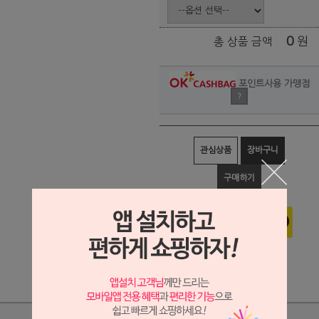
0
원
총 상품 금액
포인트사용 가맹점
?
관심상품
장바구니
구매하기