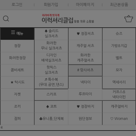
로그인
회원가입
마이페이지
최근본상품
♠ 솔리드
메뉴
♥ 정장셔츠
슈즈
실크셔츠
화려한
정장
캐주얼 셔츠
가방&지갑
무늬 실크셔츠
디자인
화려한
화려한정장
벨트
배색실크셔츠
캐주얼셔츠
핫픽스
콤비세트
# 망사셔츠
모자
실크셔츠
♬ 특수복
★ 턱시도
넥타이
액세서리
(무대.공연,댄스)
커프스&
루프타이
자켓
스카프
넥타이핀
조끼
♠ 코트
♥ 정장바지
캐주얼바지
점퍼
♣유니폼,단체복
원단정보
♡ Woman
ㅌ