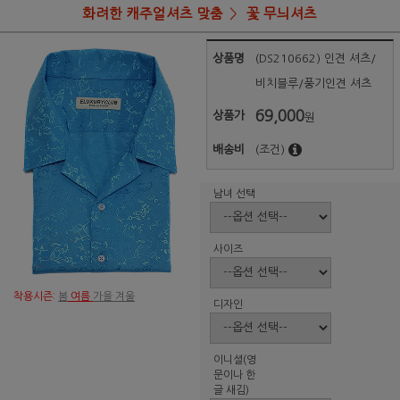
화려한 캐주얼셔츠 맞춤
꽃 무늬셔츠
상품명
(DS210662) 인견 셔츠/
비치블루/풍기인견 셔츠
69,000
상품가
원
배송비
(조건)
남녀 선택
사이즈
착용시즌:
봄
여름
가을 겨울
디자인
이니셜(영
문이나 한
글 새김)