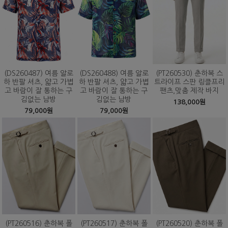
(DS260487) 여름 알로
(DS260488) 여름 알로
(PT260530) 춘하복 스
하 반팔 셔츠, 얇고 가볍
하 반팔 셔츠, 얇고 가볍
트라이프 스판 링클프리
고 바람이 잘 통하는 구
고 바람이 잘 통하는 구
팬츠,맞춤 제작 바지
김없는 남방
김없는 남방
138,000원
79,000원
79,000원
(PT260516) 춘하복 폴
(PT260517) 춘하복 폴
(PT260520) 춘하복 폴