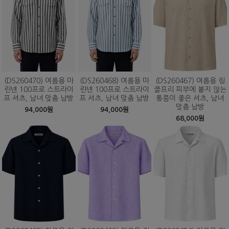
(DS260470) 여름용 마
(DS260468) 여름용 마
(DS260467) 여름용 링
린넨 100프로 스트라이
린넨 100프로 스트라이
클프리 피부에 붙지 않는
프 셔츠, 남녀 맞춤 남방
프 셔츠, 남녀 맞춤 남방
통풍이 좋은 셔츠, 남녀
맞춤 남방
94,000원
94,000원
68,000원