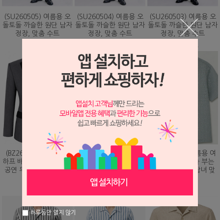
(SU260505) 여름용 오
(SU260504) 여름용 오
(SU260503) 여름용 오
돌토돌 까슬한 원단 남자
돌토돌 까슬한 원단 남자
돌토돌 까슬한 원단 남자
정장, 맞춤 수트
정장, 맞춤 수트
정장, 맞춤 수트
348,000원
348,000원
348,000원
(BZ260203) 화려하게
(DS260479) 여름용 여
(DS260473) 여름용 여
하프 배색 핫픽스 디자인
름용 바람이 솔솔 부는
름용 바람이 솔솔 부는
공연 무대 맞춤 제작 자
망사직조 셔츠, 남녀 맞
망사직조 셔츠, 남녀 맞
켓
춤 남방
춤 남방
328,000원
78,000원
78,000원
하루동안 열지 않기