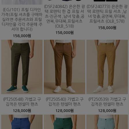
(DSF240842) 은은한 광
(DSF240773) 은은한 광
(EG/101) 프릴 디자인
택 로맨틱 한 겹 프릴 셔
택 로맨틱 프릴 셔츠 ,남
가격(프릴 셔츠를 구매하
츠-진곤색 ,남녀 맞춤,공
녀 맞춤,공연복,무대복,
실려면 주문셔츠와 프릴
연복,무대복,프릴셔츠
프릴셔츠 (OLB_578)
디자인을 각각 주문해 주
(OLB_518)
158,000원
셔야 합니다)
158,000원
158,000원
(PT250548) 가볍고 구
(PT250540) 가볍고 구
(PT250539) 가볍고 구
김적은 텐셀마 팬츠
김적은 텐셀마 팬츠
김적은 텐셀마 팬츠
128,000원
128,000원
128,000원