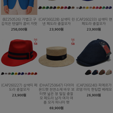
(BZ250526) 가볍고 구
(CAP260228) 삼색띠 린
(CAP260233) 삼색띠 면
김적은 텐셀마 콤비 자켓
넨 페도라 중절모자
페도라 중절모자
258,000원
23,900원
23,900원
(CAP260227) 삼색띠 페
(DHAT250647) 다이아
(CAP260240) 피에르가
도라 중절모자
몬드햇 천연소재 바우 보
르뎅 마직 헌팅캡 베레모
터햇 넓은 챙 밀짚 중절
23,900원
26,900원
모 페도라 남자 여자 여
름 모자 파나마 햇
69,900원