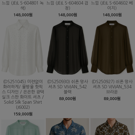
느낌 (JEIL S-604801 녹
느낌 (JEIL S-604604 검
느낌 (JEIL S-604602 베
색)
정)
이지)
148,000원
148,000원
148,000원
(DS251045) 미련없이
(DS250930) 쉬폰 망사
(DS250927) 쉬폰 망사
화려하게/ 물방울 핫픽
셔츠 SD VIVIAN_542
셔츠 SD VIVIAN_534
스 디자인 / 은은한 광택
블랙
브라운
실크 스판 화이트 셔츠 /
89,000원
89,000원
Solid Silk Span Shirt
(J6002)
159,000원