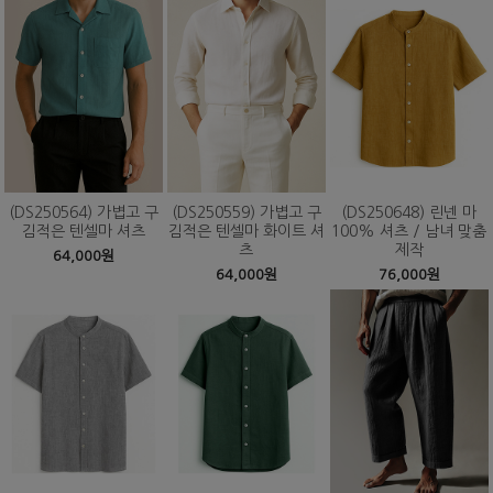
(DS250564) 가볍고 구
(DS250559) 가볍고 구
(DS250648) 린넨 마
김적은 텐셀마 셔츠
김적은 텐셀마 화이트 셔
100% 셔츠 / 남녀 맞춤
츠
제작
64,000원
64,000원
76,000원