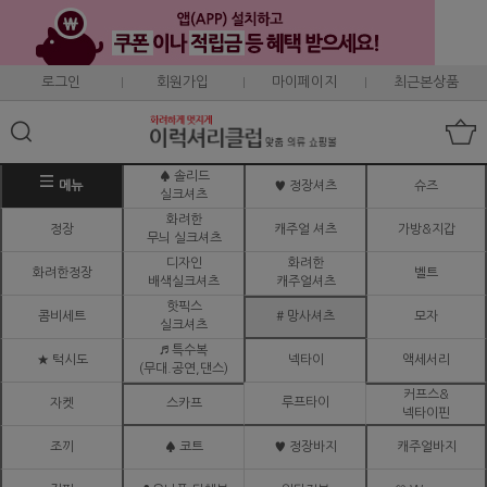
로그인
회원가입
마이페이지
최근본상품
♠ 솔리드
메뉴
♥ 정장셔츠
슈즈
실크셔츠
화려한
정장
캐주얼 셔츠
가방&지갑
무늬 실크셔츠
디자인
화려한
화려한정장
벨트
배색실크셔츠
캐주얼셔츠
핫픽스
콤비세트
# 망사셔츠
모자
실크셔츠
♬ 특수복
★ 턱시도
넥타이
액세서리
(무대.공연,댄스)
커프스&
루프타이
자켓
스카프
넥타이핀
조끼
♠ 코트
♥ 정장바지
캐주얼바지