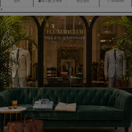
점퍼
♣유니폼,단체복
원단정보
♡ Woman
ㅌ