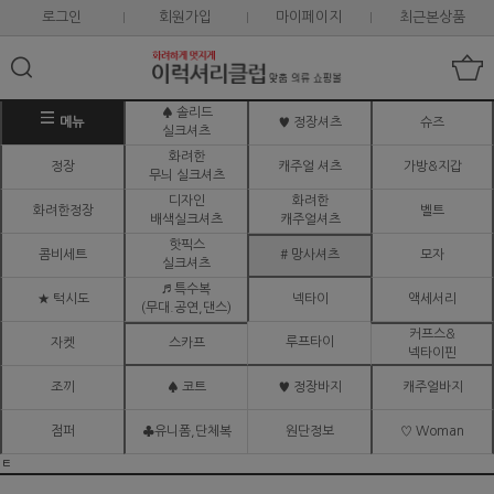
로그인
회원가입
마이페이지
최근본상품
♠ 솔리드
메뉴
♥ 정장셔츠
슈즈
실크셔츠
화려한
정장
캐주얼 셔츠
가방&지갑
무늬 실크셔츠
디자인
화려한
화려한정장
벨트
배색실크셔츠
캐주얼셔츠
핫픽스
콤비세트
# 망사셔츠
모자
실크셔츠
♬ 특수복
★ 턱시도
넥타이
액세서리
(무대.공연,댄스)
커프스&
루프타이
자켓
스카프
넥타이핀
조끼
♠ 코트
♥ 정장바지
캐주얼바지
점퍼
♣유니폼,단체복
원단정보
♡ Woman
ㅌ