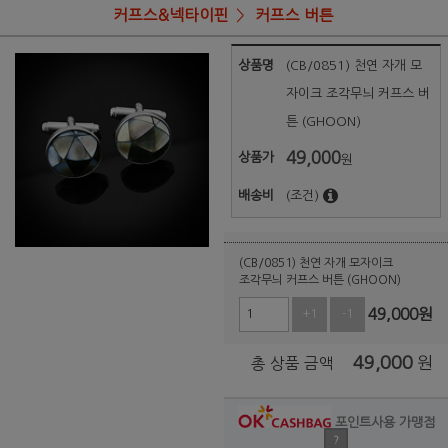
커프스&넥타이핀
커프스 버튼
상품명
(CB/0851) 천연 자개 모
자이크 조각무늬 커프스 버
튼 (GHOON)
49,000
상품가
원
배송비
(조건)
(CB/0851) 천연 자개 모자이크
조각무늬 커프스 버튼 (GHOON)
49,000
원
+1
-1
49,000
원
총 상품 금액
포인트사용 가맹점
?