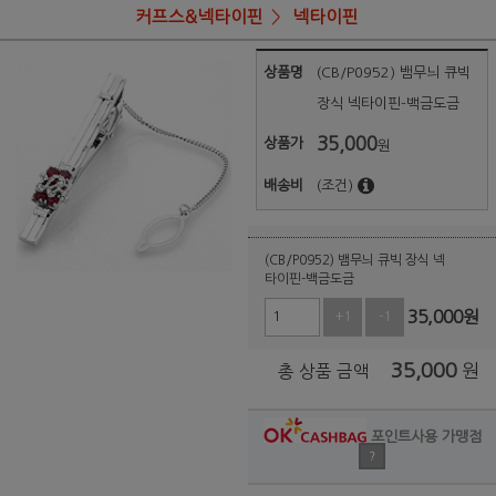
커프스&넥타이핀
넥타이핀
상품명
(CB/P0952) 뱀무늬 큐빅
장식 넥타이핀-백금도금
35,000
상품가
원
배송비
(조건)
(CB/P0952) 뱀무늬 큐빅 장식 넥
타이핀-백금도금
35,000
원
+1
-1
35,000
원
총 상품 금액
포인트사용 가맹점
?