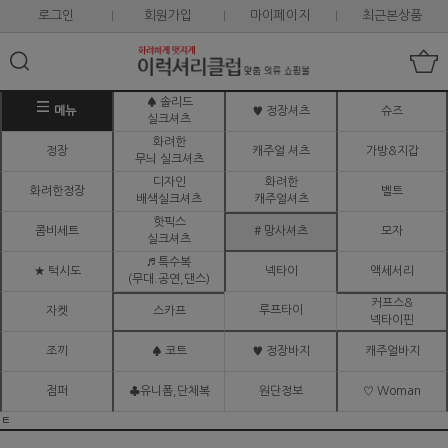
로그인
회원가입
마이페이지
최근본상품
♠ 솔리드
메뉴
♥ 정장셔츠
슈즈
실크셔츠
화려한
정장
캐주얼 셔츠
가방&지갑
무늬 실크셔츠
디자인
화려한
화려한정장
벨트
배색실크셔츠
캐주얼셔츠
핫픽스
콤비세트
# 망사셔츠
모자
실크셔츠
♬ 특수복
★ 턱시도
넥타이
액세서리
(무대.공연,댄스)
커프스&
루프타이
자켓
스카프
넥타이핀
조끼
♠ 코트
♥ 정장바지
캐주얼바지
점퍼
♣유니폼,단체복
원단정보
♡ Woman
ㅌ