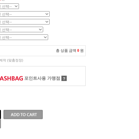
총 상품 금액
0
원
제작 (맞춤정장)
포인트사용 가맹점
?