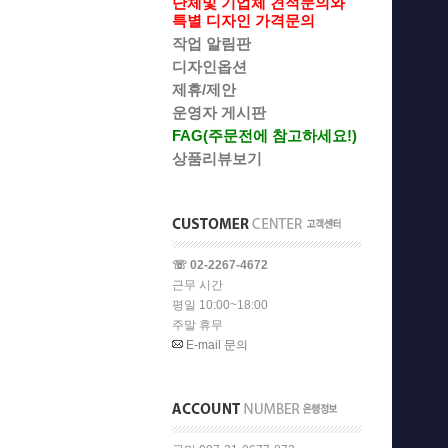
단체및 기업체 견적문의와
특별 디자인 가격문의
작업 알림판
디자인옵션
제휴/제안
운영자 게시판
FAG(주문전에 참고하세요!)
상품리뷰보기
☏ 02-2267-4672
근무 시간
평일 10:00~18:00
주말 휴무
E-mail 문의