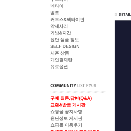
넥타이
벨트
커프스&넥타이핀
악세사리
가방&지갑
원단 샘플 정보
SELF DESIGN
시즌 상품
개인결재란
유료옵션
구매 질문.답변(Q&A)
교환&반품 게시판
쇼핑몰 공지사항
원단정보 게시판
쇼핑몰 이용후기