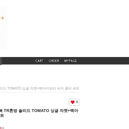
방 솔리드 TOMATO 싱글 자켓+백아이보리 바지 콤비 세트
0
춘추복 TR혼방 솔리드 TOMATO 싱글 자켓+백아
세트
0
원