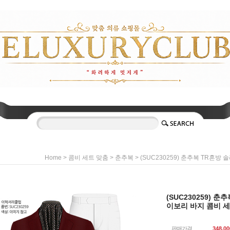
>
>
> (SUC230259) 춘추복 TR혼
Home
콤비 세트 맞춤
춘추복
(SUC230259) 
이보리 바지 콤비 
판매가격
348,00