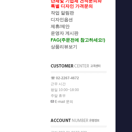
단체및 기업체 견적문의와
특별 디자인 가격문의
작업 알림판
디자인옵션
제휴/제안
운영자 게시판
FAG(주문전에 참고하세요!)
상품리뷰보기
☏ 02-2267-4672
근무 시간
평일 10:00~18:00
주말 휴무
E-mail 문의