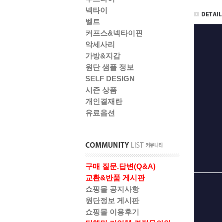
넥타이
벨트
커프스&넥타이핀
악세사리
가방&지갑
원단 샘플 정보
SELF DESIGN
시즌 상품
개인결재란
유료옵션
구매 질문.답변(Q&A)
교환&반품 게시판
쇼핑몰 공지사항
원단정보 게시판
쇼핑몰 이용후기