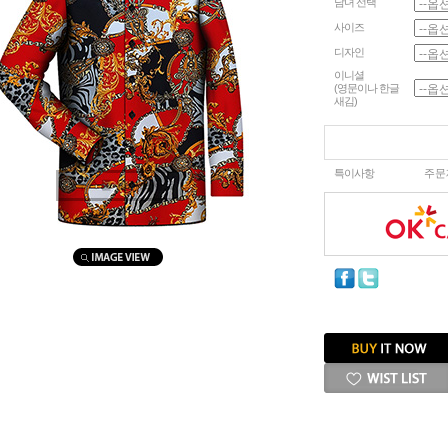
남녀 선택
사이즈
디자인
이니셜
(영문이나 한글
새김)
특이사항
주문
마우스를 올려보세요