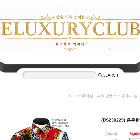
>
>
Home
무늬실크셔츠 맞춤
기타 무늬 실
(DS230229) 은
판매가격
79,000