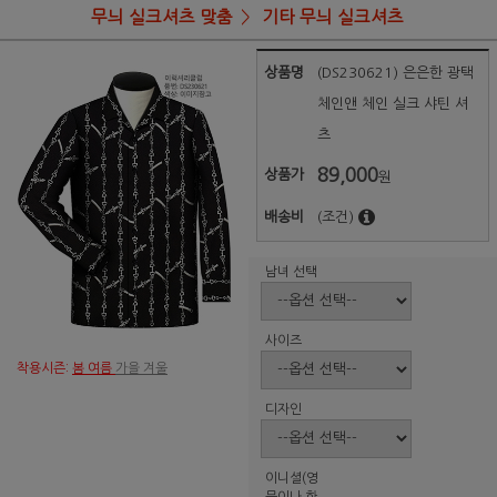
무늬 실크셔츠 맞춤
기타 무늬 실크셔츠
상품명
(DS230621) 은은한 광택
체인앤 체인 실크 샤틴 셔
츠
89,000
상품가
원
배송비
(조건)
남녀 선택
사이즈
착용시즌:
봄 여름
가을 겨울
디자인
이니셜(영
문이나 한