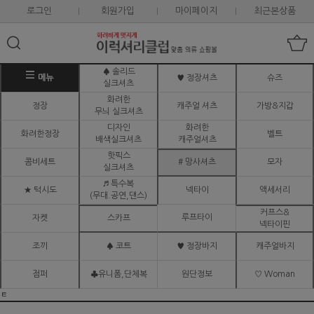
로그인
회원가입
마이페이지
최근본상품
♠ 솔리드
메뉴
♥ 정장셔츠
슈즈
실크셔츠
화려한
정장
캐주얼 셔츠
가방&지갑
무늬 실크셔츠
디자인
화려한
화려한정장
벨트
배색실크셔츠
캐주얼셔츠
핫픽스
콤비세트
# 망사셔츠
모자
실크셔츠
♬ 특수복
★ 턱시도
넥타이
액세서리
(무대.공연,댄스)
커프스&
루프타이
자켓
스카프
넥타이핀
조끼
♠ 코트
♥ 정장바지
캐주얼바지
점퍼
♣유니폼,단체복
원단정보
♡ Woman
ㅌ