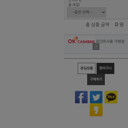
글 새김)
0
원
총 상품 금액
포인트사용 가맹점
?
관심상품
장바구니
구매하기