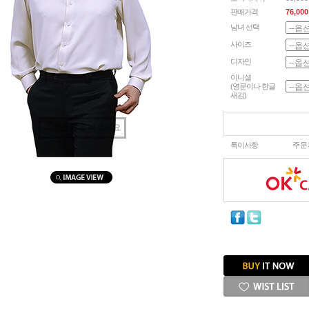
판매가격
76,000
남녀 선택
사이즈
디자인
이니셜
(영문이나 한글
새김)
마우스를 올려보세요
특이사항
주문