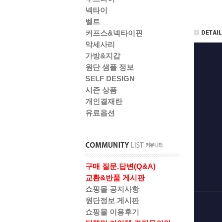
넥타이
벨트
커프스&넥타이핀
악세사리
가방&지갑
원단 샘플 정보
SELF DESIGN
시즌 상품
개인결재란
유료옵션
구매 질문.답변(Q&A)
교환&반품 게시판
쇼핑몰 공지사항
원단정보 게시판
쇼핑몰 이용후기