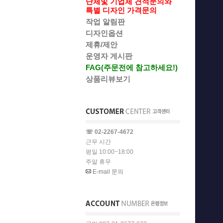
단체및 기업체 견적문의와
특별 디자인 가격문의
작업 알림판
디자인옵션
제휴/제안
운영자 게시판
FAG(주문전에 참고하세요!)
상품리뷰보기
☏ 02-2267-4672
근무 시간
평일 10:00~18:00
주말 휴무
E-mail 문의