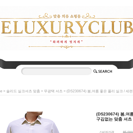
>
>
> (DS230674) 봄,여름 좋은 폴리 실크 /
e
솔리드 실크셔츠 맞춤
무광택 셔츠
(DS230674) 봄
구김없는 맞춤 셔츠 (
소비자가격
85,00